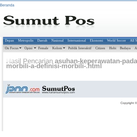
Beranda
Depan
Metropolis
Daerah
Nasional
Internasional
Ekonomi
World Soccer
All 
On Focus
Opini
Female
Kolom
Publik Interaktif
Citizen
Hobi
Budaya
A
Hasil Pencarian
asuhan-keperawatan-pada
morbili-a-definisi-morbili-.html
Copyright 