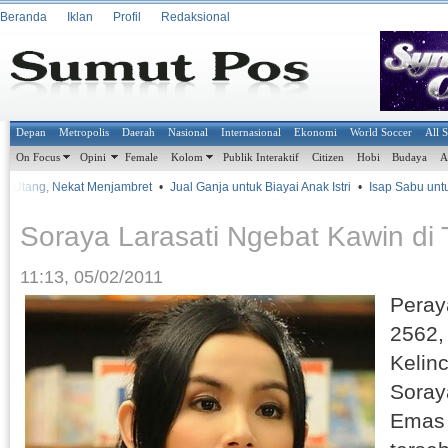
Beranda
Iklan
Profil
Redaksional
Depan
Metropolis
Daerah
Nasional
Internasional
Ekonomi
World Soccer
All 
On Focus
Opini
Female
Kolom
Publik Interaktif
Citizen
Hobi
Budaya
A
it Utang, Nekat Menjambret
•
Jual Ganja untuk Biayai Anak Istri
•
Isap Sabu untuk
Soraya Larasati Ngebat Kawin di 
11:13, 05/02/2011
Peray
2562,
Kelin
Soraya
Emas