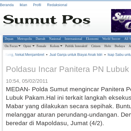
Beranda
Iklan
Profil
Redaksional
Depan
Metropolis
Daerah
Nasional
Internasional
Ekonomi
World Soccer
All 
On Focus
Opini
Female
Kolom
Publik Interaktif
Citizen
Hobi
Budaya
A
it Utang, Nekat Menjambret
•
Jual Ganja untuk Biayai Anak Istri
•
Isap Sabu untuk
Poldasu Incar Panitera PN Lubu
10:54, 05/02/2011
MEDAN- Polda Sumut mengincar Panitera Pe
Lubuk Pakam.Hal ini terkait langkah eksekus
Mabar yang dilakukan secara sepihak. Buntu
melanggar aturan perundang-undangan. Dem
beredar di Mapoldasu, Jumat (4/2).