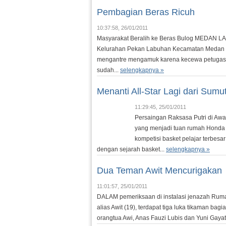
Pembagian Beras Ricuh
10:37:58, 26/01/2011
Masyarakat Beralih ke Beras Bulog MEDAN LA
Kelurahan Pekan Labuhan Kecamatan Medan La
mengantre mengamuk karena kecewa petugas 
sudah...
selengkapnya »
Menanti All-Star Lagi dari Sumu
11:29:45, 25/01/2011
Persaingan Raksasa Putri di Aw
yang menjadi tuan rumah Honda 
kompetisi basket pelajar terbesa
dengan sejarah basket...
selengkapnya »
Dua Teman Awit Mencurigakan
11:01:57, 25/01/2011
DALAM pemeriksaan di instalasi jenazah Ruma
alias Awit (19), terdapat tiga luka tikaman b
orangtua Awi, Anas Fauzi Lubis dan Yuni Gayat