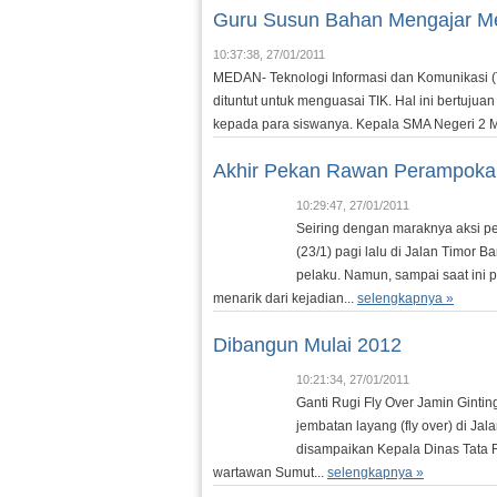
Guru Susun Bahan Mengajar M
10:37:38, 27/01/2011
MEDAN- Teknologi Informasi dan Komunikasi (TI
dituntut untuk menguasai TIK. Hal ini bertuj
kepada para siswanya. Kepala SMA Negeri 2 M
Akhir Pekan Rawan Perampoka
10:29:47, 27/01/2011
Seiring dengan maraknya aksi pe
(23/1) pagi lalu di Jalan Timor 
pelaku. Namun, sampai saat ini
menarik dari kejadian...
selengkapnya »
Dibangun Mulai 2012
10:21:34, 27/01/2011
Ganti Rugi Fly Over Jamin Ginti
jembatan layang (fly over) di Jala
disampaikan Kepala Dinas Tata 
wartawan Sumut...
selengkapnya »