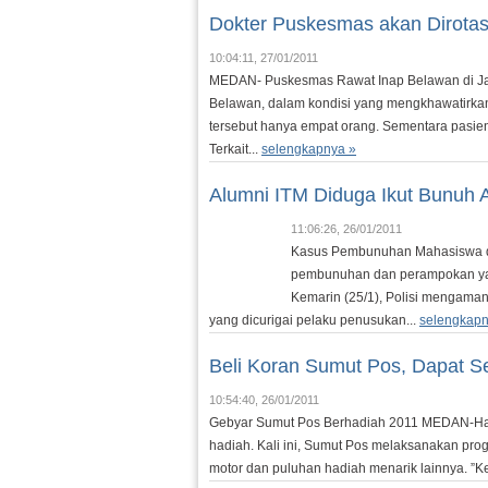
Dokter Puskesmas akan Dirotas
10:04:11, 27/01/2011
MEDAN- Puskesmas Rawat Inap Belawan di Jal
Belawan, dalam kondisi yang mengkhawatirkan.
tersebut hanya empat orang. Sementara pasien
Terkait...
selengkapnya »
Alumni ITM Diduga Ikut Bunuh 
11:06:26, 26/01/2011
Kasus Pembunuhan Mahasiswa di 
pembunuhan dan perampokan yan
Kemarin (25/1), Polisi mengama
yang dicurigai pelaku penusukan...
selengkapn
Beli Koran Sumut Pos, Dapat S
10:54:40, 26/01/2011
Gebyar Sumut Pos Berhadiah 2011 MEDAN-Har
hadiah. Kali ini, Sumut Pos melaksanakan pr
motor dan puluhan hadiah menarik lainnya. ”Ke