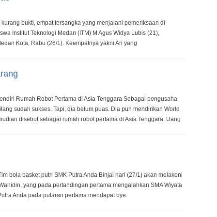
ang bukti, empat tersangka yang menjalani pemeriksaan di
wa Institut Teknologi Medan (ITM) M Agus Widya Lubis (21),
Medan Kota, Rabu (26/1). Keempatnya yakni Ari yang
arang
 Pendiri Rumah Robot Pertama di Asia Tenggara Sebagai pengusaha
ibilang sudah sukses. Tapi, dia belum puas. Dia pun mendirikan World
udian disebut sebagai rumah robot pertama di Asia Tenggara. Uang
bola basket putri SMK Putra Anda Binjai hari (27/1) akan melakoni
Wahidin, yang pada pertandingan pertama mengalahkan SMA Wiyata
utra Anda pada putaran pertama mendapat bye.