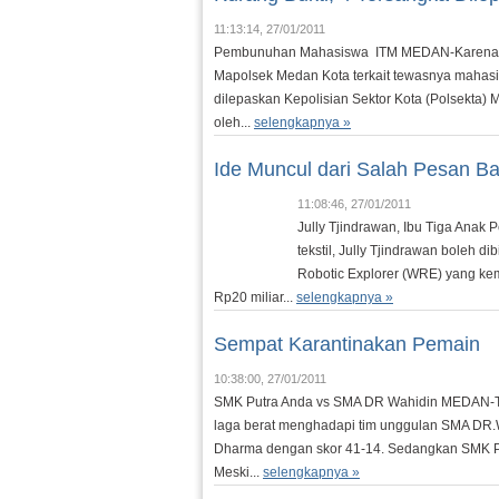
11:13:14, 27/01/2011
Pembunuhan Mahasiswa ITM MEDAN-Karena kur
Mapolsek Medan Kota terkait tewasnya mahasis
dilepaskan Kepolisian Sektor Kota (Polsekta) 
oleh...
selengkapnya »
Ide Muncul dari Salah Pesan B
11:08:46, 27/01/2011
Jully Tjindrawan, Ibu Tiga Anak
tekstil, Jully Tjindrawan boleh d
Robotic Explorer (WRE) yang kem
Rp20 miliar...
selengkapnya »
Sempat Karantinakan Pemain
10:38:00, 27/01/2011
SMK Putra Anda vs SMA DR Wahidin MEDAN-Tim 
laga berat menghadapi tim unggulan SMA DR.
Dharma dengan skor 41-14. Sedangkan SMK P
Meski...
selengkapnya »