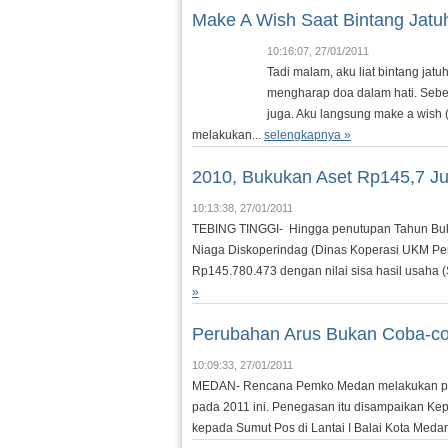
Make A Wish Saat Bintang Jatu
10:16:07, 27/01/2011
Tadi malam, aku liat bintang ja
mengharap doa dalam hati. Seben
juga. Aku langsung make a wish 
melakukan...
selengkapnya »
2010, Bukukan Aset Rp145,7 Ju
10:13:38, 27/01/2011
TEBING TINGGI- Hingga penutupan Tahun Buku 
Niaga Diskoperindag (Dinas Koperasi UKM Per
Rp145.780.473 dengan nilai sisa hasil usaha
»
Perubahan Arus Bukan Coba-c
10:09:33, 27/01/2011
MEDAN- Rencana Pemko Medan melakukan perubah
pada 2011 ini. Penegasan itu disampaikan K
kepada Sumut Pos di Lantai I Balai Kota Medan