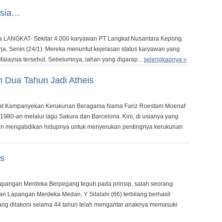
ysia…
a LANGKAT- Sekitar 4.000 karyawan PT Langkat Nusantara Kepong
ja, Senin (24/1). Mereka menuntut kejelasan status karyawan yang
alaysia tersebut. Sebelumnya, lahan yang digarap...
selengkapnya »
h Dua Tahun Jadi Atheis
 Giat Kampanyekan Kerukunan Beragama Nama Fariz Roestam Moenaf
1980-an melalui lagu Sakura dan Barcelona. Kini, di usianya yang
ingin mengabdikan hidupnya untuk menyerukan pentingnya kerukunan
as
e Lapangan Merdeka Berpegang teguh pada prinsip, salah seorang
n Lapangan Merdeka Medan, Y Silalahi (66) terbilang berhasil
ng dilakoni selama 44 tahun telah mengantar anaknya memasuki