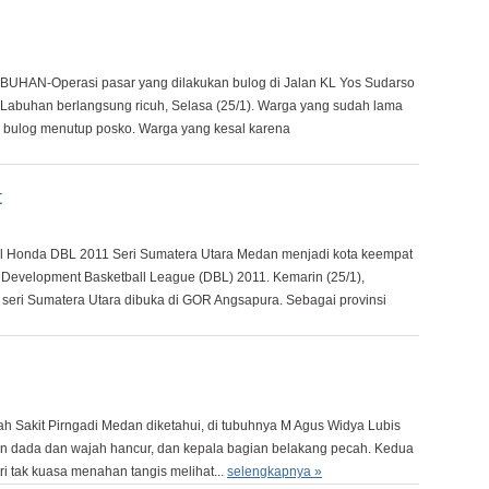
BUHAN-Operasi pasar yang dilakukan bulog di Jalan KL Yos Sudarso
buhan berlangsung ricuh, Selasa (25/1). Warga yang sudah lama
bulog menutup posko. Warga yang kesal karena
t
al Honda DBL 2011 Seri Sumatera Utara Medan menjadi kota keempat
Development Basketball League (DBL) 2011. Kemarin (25/1),
r seri Sumatera Utara dibuka di GOR Angsapura. Sebagai provinsi
h Sakit Pirngadi Medan diketahui, di tubuhnya M Agus Widya Lubis
agian dada dan wajah hancur, dan kepala bagian belakang pecah. Kedua
ri tak kuasa menahan tangis melihat...
selengkapnya »