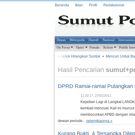
Beranda
Iklan
Profil
Redaksional
Depan
Metropolis
Daerah
Nasional
Internasion
On Focus
Opini
Female
Kolom
Publik Inte
•
•
Isap Sabu untuk Hilangkan Suntuk
•
Mencuri Untuk Bantu 
METROSIANA
Hasil Pencarian
sumut+p
DPRD Ramai-ramai Pulangkan 
11:20:17, 27/01/2011
Kejadian Lagi di Langkat LANGKA
kembali mencuat. Kali ini munc
membocorkan APBD dengan nilai 
dewan periode...
selengkapnya »
Kurang Bukti, 4 Tersangka Dile