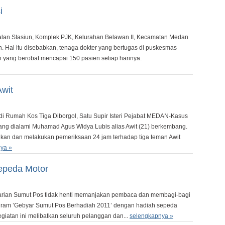
i
an Stasiun, Komplek PJK, Kelurahan Belawan II, Kecamatan Medan
 Hal itu disebabkan, tenaga dokter yang bertugas di puskesmas
 yang berobat mencapai 150 pasien setiap harinya.
Awit
Rumah Kos Tiga Diborgol, Satu Supir Isteri Pejabat MEDAN-Kasus
g dialami Muhamad Agus Widya Lubis alias Awit (21) berkembang.
nkan dan melakukan pemeriksaan 24 jam terhadap tiga teman Awit
ya »
epeda Motor
ian Sumut Pos tidak henti memanjakan pembaca dan membagi-bagi
ogram ’Gebyar Sumut Pos Berhadiah 2011’ dengan hadiah sepeda
giatan ini melibatkan seluruh pelanggan dan...
selengkapnya »