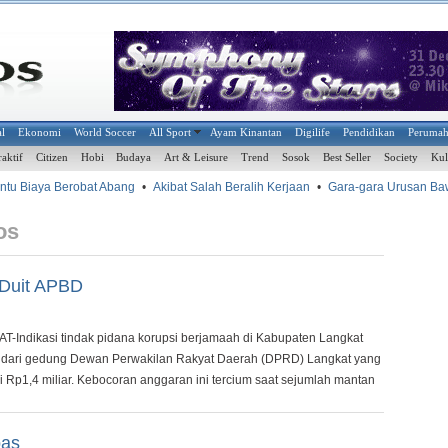
al
Ekonomi
World Soccer
All Sport
Ayam Kinantan
Digilife
Pendidikan
Peruma
raktif
Citizen
Hobi
Budaya
Art & Leisure
Trend
Sosok
Best Seller
Society
Kul
Biaya Berobat Abang
•
Akibat Salah Beralih Kerjaan
•
Gara-gara Urusan Bawah 
os
Duit APBD
T-Indikasi tindak pidana korupsi berjamaah di Kabupaten Langkat
ul dari gedung Dewan Perwakilan Rakyat Daerah (DPRD) Langkat yang
Rp1,4 miliar. Kebocoran anggaran ini tercium saat sejumlah mantan
pas