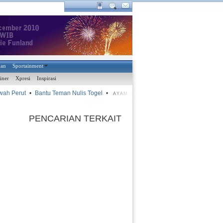
han
Sportainment
iner
Xpresi
Inspirasi
Perut
•
Bantu Teman Nulis Togel
•
•
CEO Bintang Medan tak
AYAM KINANTAN
PENCARIAN TERKAIT