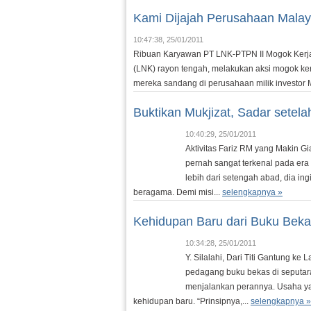
Kami Dijajah Perusahaan Mala
10:47:38, 25/01/2011
Ribuan Karyawan PT LNK-PTPN II Mogok Kerj
(LNK) rayon tengah, melakukan aksi mogok ker
mereka sandang di perusahaan milik investor M
Buktikan Mukjizat, Sadar setela
10:40:29, 25/01/2011
Aktivitas Fariz RM yang Makin
pernah sangat terkenal pada era 
lebih dari setengah abad, dia 
beragama. Demi misi...
selengkapnya »
Kehidupan Baru dari Buku Bek
10:34:28, 25/01/2011
Y. Silalahi, Dari Titi Gantung k
pedagang buku bekas di seputara
menjalankan perannya. Usaha ya
kehidupan baru. “Prinsipnya,...
selengkapnya »