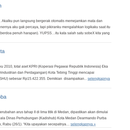
h
tuh. Akalku pun langsung bergerak otomatis memejamkan mata dan
ernya aku gak percaya, tapi pikiranku mengalahkan logikaku saat itu
(berdoa penuh harapan). YUPSS…itu kata salah satu sobeX kita yang
ta
2010, total aset KPRI (Koperasi Pegawai Republik Indonesia) Eka
industrian dan Perdagangan) Kota Tebing Tinggi mencapai
 (SHU) sebesar Rp15.422.355. Demikian disampaikan...
selengkapnya
oba
an arus tahap II di lima titik di Medan, dipastikan akan dimulai
epala Dinas Perhubungan (Kadishub) Kota Medan Dearmando Purba
, Rabu (26/1). “Kita upayakan secepatnya....
selengkapnya »