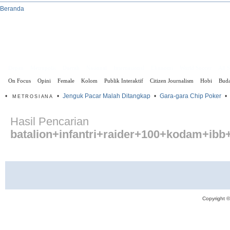
Beranda
Depan
Metropolis
Daerah
Nasional
Internasional
Ekonomi
World Soccer
All 
On Focus
Opini
Female
Kolom
Publik Interaktif
Citizen Journalism
Hobi
Bud
•
•
Jenguk Pacar Malah Ditangkap
•
Gara-gara Chip Poker
•
METROSIANA
Hasil Pencarian
batalion+infantri+raider+100+kodam+ib
Copyright 