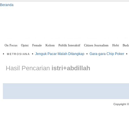
Beranda
Depan
Metropolis
Daerah
Nasional
Internasional
Ekonomi
World Soccer
All 
On Focus
Opini
Female
Kolom
Publik Interaktif
Citizen Journalism
Hobi
Bud
•
•
Jenguk Pacar Malah Ditangkap
•
Gara-gara Chip Poker
•
METROSIANA
Hasil Pencarian
istri+abdillah
Copyright 