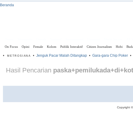
Beranda
Depan
Metropolis
Daerah
Nasional
Internasional
Ekonomi
World Soccer
All 
On Focus
Opini
Female
Kolom
Publik Interaktif
Citizen Journalism
Hobi
Bud
•
•
Jenguk Pacar Malah Ditangkap
•
Gara-gara Chip Poker
•
METROSIANA
Hasil Pencarian
paska+pemilukada+di+kot
Copyright 