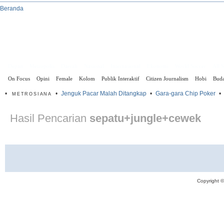
Beranda
Depan
Metropolis
Daerah
Nasional
Internasional
Ekonomi
World Soccer
All 
On Focus
Opini
Female
Kolom
Publik Interaktif
Citizen Journalism
Hobi
Bud
•
•
Jenguk Pacar Malah Ditangkap
•
Gara-gara Chip Poker
•
METROSIANA
Hasil Pencarian
sepatu+jungle+cewek
Copyright 