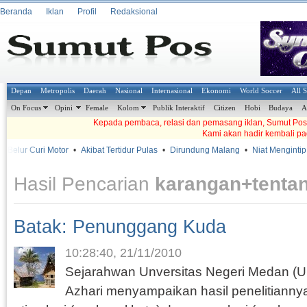
Beranda
Iklan
Profil
Redaksional
Depan
Metropolis
Daerah
Nasional
Internasional
Ekonomi
World Soccer
All 
On Focus
Opini
Female
Kolom
Publik Interaktif
Citizen
Hobi
Budaya
A
Kepada pembaca, relasi dan pemasang iklan, Sumut Pos t
Kami akan hadir kembali pa
Belur Curi Motor
•
Akibat Tertidur Pulas
•
Dirundung Malang
•
Niat Mengintip, 
Hasil Pencarian
karangan+tenta
Batak: Penunggang Kuda
10:28:40, 21/11/2010
Sejarahwan Unversitas Negeri Medan (Un
Azhari menyampaikan hasil penelitiannya