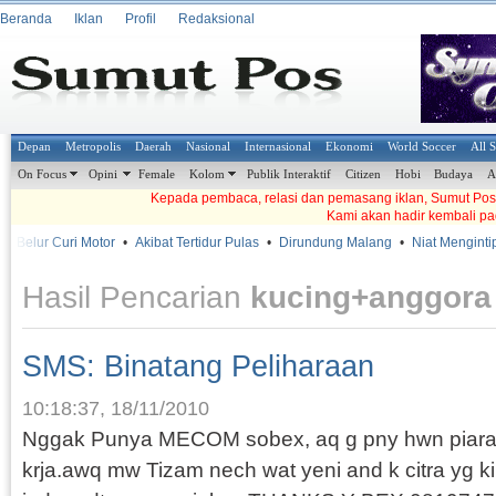
Beranda
Iklan
Profil
Redaksional
Depan
Metropolis
Daerah
Nasional
Internasional
Ekonomi
World Soccer
All 
On Focus
Opini
Female
Kolom
Publik Interaktif
Citizen
Hobi
Budaya
A
Kepada pembaca, relasi dan pemasang iklan, Sumut Pos t
Kami akan hadir kembali pa
 Belur Curi Motor
•
Akibat Tertidur Pulas
•
Dirundung Malang
•
Niat Mengintip,
Hasil Pencarian
kucing+anggora
SMS: Binatang Peliharaan
10:18:37, 18/11/2010
Nggak Punya MECOM sobex, aq g pny hwn piaraa
krja.awq mw Tizam nech wat yeni and k citra yg ki