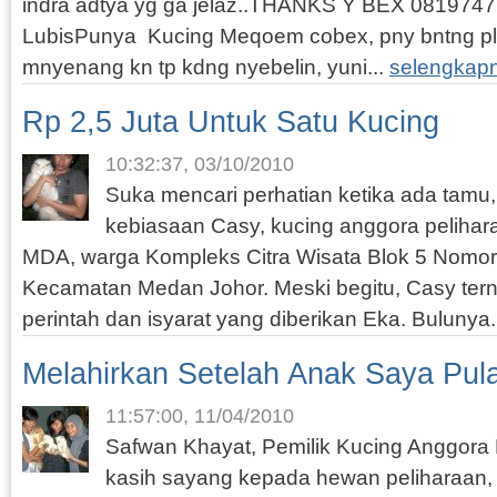
indra adtya yg ga jelaz..THANKS Y BEX 08197476x
LubisPunya Kucing Meqoem cobex, pny bntng pl
mnyenang kn tp kdng nyebelin, yuni...
selengkap
Rp 2,5 Juta Untuk Satu Kucing
10:32:37, 03/10/2010
Suka mencari perhatian ketika ada tamu
kebiasaan Casy, kucing anggora peliha
MDA, warga Kompleks Citra Wisata Blok 5 Nomor 
Kecamatan Medan Johor. Meski begitu, Casy ter
perintah dan isyarat yang diberikan Eka. Bulunya.
Melahirkan Setelah Anak Saya Pul
11:57:00, 11/04/2010
Safwan Khayat, Pemilik Kucing Anggor
kasih sayang kepada hewan peliharaan