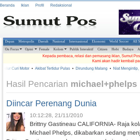
Beranda
Iklan
Profil
Redaksional
Depan
Metropolis
Daerah
Nasional
Internasional
Ekonomi
World Soccer
All 
On Focus
Opini
Female
Kolom
Publik Interaktif
Citizen
Hobi
Budaya
A
Kepada pembaca, relasi dan pemasang iklan, Sumut Pos t
Kami akan hadir kembali pa
ur Curi Motor
•
Akibat Tertidur Pulas
•
Dirundung Malang
•
Niat Mengintip, Ma
Hasil Pencarian
michael+phelps
Diincar Perenang Dunia
10:12:28, 21/11/2010
Brittny Gastineau CALIFORNIA- Raja kol
Michael Phelps, dikabarkan sedang men