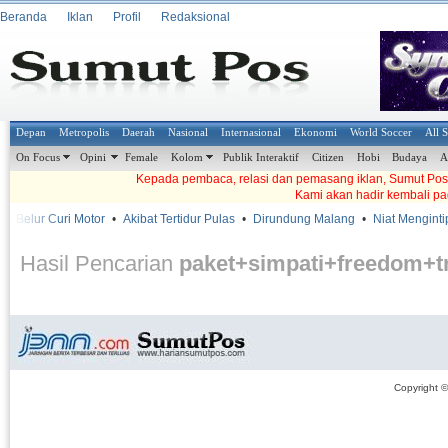
Beranda
Iklan
Profil
Redaksional
Depan
Metropolis
Daerah
Nasional
Internasional
Ekonomi
World Soccer
All 
On Focus
Opini
Female
Kolom
Publik Interaktif
Citizen
Hobi
Budaya
A
Kepada pembaca, relasi dan pemasang iklan, Sumut Pos t
Kami akan hadir kembali pa
 Belur Curi Motor
•
Akibat Tertidur Pulas
•
Dirundung Malang
•
Niat Mengintip
Hasil Pencarian
paket+simpati+freedom
Copyright 