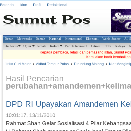
Beranda
Iklan
Profil
Redaksional
Depan
Metropolis
Daerah
Nasional
Internasional
Ekonomi
World Soccer
All 
On Focus
Opini
Female
Kolom
Publik Interaktif
Citizen
Hobi
Budaya
A
Kepada pembaca, relasi dan pemasang iklan, Sumut Pos t
Kami akan hadir kembali pa
 Belur Curi Motor
•
Akibat Tertidur Pulas
•
Dirundung Malang
•
Niat Mengintip
Hasil Pencarian
perubahan+amandemen+kelima
DPD RI Upayakan Amandemen Ke
10:01:17, 13/11/2010
Rahmat Shah Gelar Sosialisasi 4 Pilar Kebangs