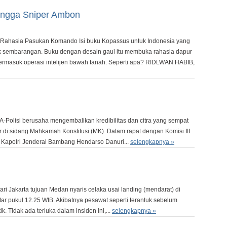
ingga Sniper Ambon
 Rahasia Pasukan Komando Isi buku Kopassus untuk Indonesia yang
k sembarangan. Buku dengan desain gaul itu membuka rahasia dapur
u, termasuk operasi intelijen bawah tanah. Seperti apa? RIDLWAN HABIB,
Polisi berusaha mengembalikan kredibilitas dan citra yang sempat
 di sidang Mahkamah Konstitusi (MK). Dalam rapat dengan Komisi III
), Kapolri Jenderal Bambang Hendarso Danuri...
selengkapnya »
ri Jakarta tujuan Medan nyaris celaka usai landing (mendarat) di
ar pukul 12.25 WIB. Akibatnya pesawat seperti terantuk sebelum
. Tidak ada terluka dalam insiden ini,...
selengkapnya »