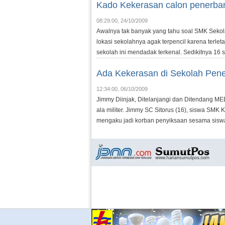
Kado Kekerasan calon penerba
08:29:00, 24/10/2009
Awalnya tak banyak yang tahu soal SMK Sekol
lokasi sekolahnya agak terpencil karena terle
sekolah ini mendadak terkenal. Sedikitnya 16 s
Ada Kekerasan di Sekolah Pen
12:34:00, 06/10/2009
Jimmy Diinjak, Ditelanjangi dan Ditendang ME
ala militer. Jimmy SC Sitorus (16), siswa SM
mengaku jadi korban penyiksaan sesama siswa 