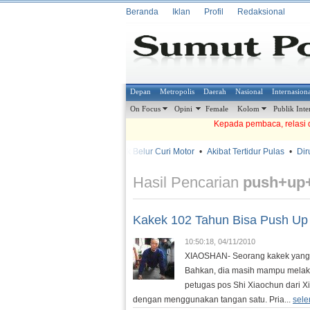
Beranda
Iklan
Profil
Redaksional
Depan
Metropolis
Daerah
Nasional
Internasion
On Focus
Opini
Female
Kolom
Publik Inte
Kepada pembaca, relasi d
•
•
Babak Belur Curi Motor
•
Akibat Tertidur Pulas
•
Dirun
METROSIANA
Hasil Pencarian
push+up+
Kakek 102 Tahun Bisa Push Up
10:50:18, 04/11/2010
XIAOSHAN- Seorang kakek yang be
Bahkan, dia masih mampu mela
petugas pos Shi Xiaochun dari X
dengan menggunakan tangan satu. Pria...
sele