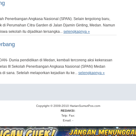
ng
ah Penerbangan Angkasa Nasional (SPAN). Selain tergolong baru,
tak di Perumahan Citra Garden di Jalan Djamin Ginting, Medan. Namun
iswa sekolah itu dijadikan tersangka...
selengkapnya »
erbang
DAN- Dunia pendidikan di Medan, kembali tercoreng aksi kekerasan
K Kelas III Sekolah Penerbangan Angkasa Nasional (SPAN) Medan
di sana. Setelah melaporkan kejadian itu ke...
selengkapnya »
Copyright © 2009-2010
HarianSumutPos.com
REDAKSI:
Telp: Fax:
Email: -
Mobile Version