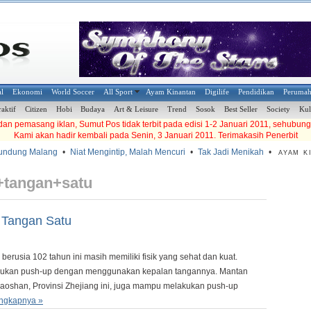
al
Ekonomi
World Soccer
All Sport
Ayam Kinantan
Digilife
Pendidikan
Peruma
raktif
Citizen
Hobi
Budaya
Art & Leisure
Trend
Sosok
Best Seller
Society
Kul
an pemasang iklan, Sumut Pos tidak terbit pada edisi 1-2 Januari 2011, sehubung
Kami akan hadir kembali pada Senin, 3 Januari 2011. Terimakasih Penerbit
dung Malang
•
Niat Mengintip, Malah Mencuri
•
Tak Jadi Menikah
•
AYAM KIN
tangan+satu
 Tangan Satu
rusia 102 tahun ini masih memiliki fisik yang sehat dan kuat.
kukan push-up dengan menggunakan kepalan tangannya. Mantan
iaoshan, Provinsi Zhejiang ini, juga mampu melakukan push-up
ngkapnya »