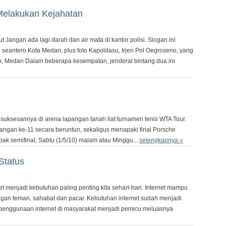
Melakukan Kejahatan
Jangan ada lagi darah dan air mata di kantor polisi. Slogan ini
 seantero Kota Medan, plus foto Kapoldasu, Irjen Pol Oegroseno, yang
n, Medan Dalam beberapa kesempatan, jenderal bintang dua ini
ksesannya di arena lapangan tanah liat turnamen tenis WTA Tour.
ngan ke-11 secara beruntun, sekaligus menapaki final Porsche
bak semifinal, Sabtu (1/5/10) malam atau Minggu...
selengkapnya »
Status
et menjadi kebutuhan paling penting kita sehari-hari. Internet mampu
n teman, sahabat dan pacar. Kebutuhan internet sudah menjadi
penggunaan internet di masyarakat menjadi pemicu meluasnya