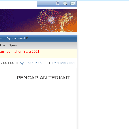
han
Sportainment
iner
Xpresi
an libur Tahun Baru 2011.
•
Syahbani Kapten
•
Feichtenbeiner: Lapangan Harus Diperbaiki
•
Dua 
ANTAN
PENCARIAN TERKAIT