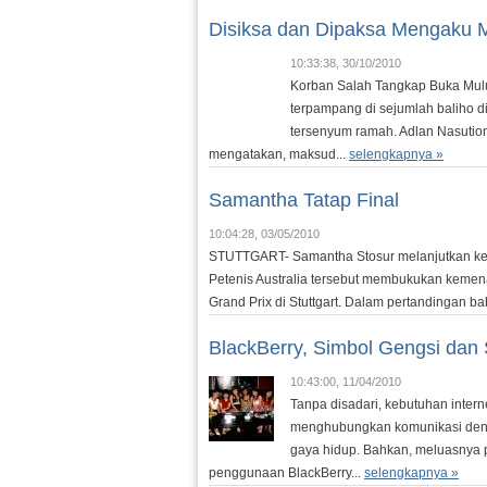
Disiksa dan Dipaksa Mengaku 
10:33:38, 30/10/2010
Korban Salah Tangkap Buka Mulut 
terpampang di sejumlah baliho di
tersenyum ramah. Adlan Nasutio
mengatakan, maksud...
selengkapnya »
Samantha Tatap Final
10:04:28, 03/05/2010
STUTTGART- Samantha Stosur melanjutkan kesu
Petenis Australia tersebut membukukan kemena
Grand Prix di Stuttgart. Dalam pertandingan ba
BlackBerry, Simbol Gengsi dan 
10:43:00, 11/04/2010
Tanpa disadari, kebutuhan intern
menghubungkan komunikasi denga
gaya hidup. Bahkan, meluasnya 
penggunaan BlackBerry...
selengkapnya »