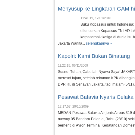
Menyusup ke Lingkaran GAM h
11:41:19, 12/01/2010
Buku Kopassus untuk Indonesia;
diluncurkan Kopassus TNI-AD ta
korps terbaik ketiga di dunia it
Jakarta Wanita...
selengkapnya »
Kapolri: Kami Bukan Binatang
11:22:15, 06/11/2009
Susno: Tuhan, Cabutlah Nyawa Saya! JAKARTA-
merosot tajam, setelah rekaman KPK dibongkar
DPR RI, di Senayan Jakarta, tadi malam (5/11
Pesawat Batavia Nyaris Celaka
12:17:57, 29/10/2009
MEDAN-Pesawat Batavia Air jenis Airbus 319 da
runway 05 Bandara Polonia, Rabu (28/10) sekit
berhenti di Avron Terminal Kedatangan Domestik