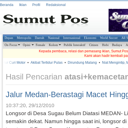
Beranda
Iklan
Profil
Redaksional
Depan
Metropolis
Daerah
Nasional
Internasional
Ekonomi
World Soccer
All 
On Focus
Opini
Female
Kolom
Publik Interaktif
Citizen
Hobi
Budaya
A
Kepada pembaca, relasi dan pemasang iklan, Sumut Pos t
Kami akan hadir kembali pa
r Curi Motor
•
Akibat Tertidur Pulas
•
Dirundung Malang
•
Niat Mengintip, Mala
Hasil Pencarian
atasi+kemaceta
Jalur Medan-Berastagi Macet Hing
10:37:20, 29/12/2010
Longsor di Desa Sugau Belum Diatasi MEDAN- Li
semakin dekat. Namun hingga saat ini, longsor di