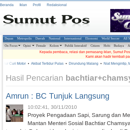
Beranda
Iklan
Profil
Redaksional
Depan
Metropolis
Daerah
Nasional
Internasional
Ekonomi
World Soccer
All 
On Focus
Opini
Female
Kolom
Publik Interaktif
Citizen
Hobi
Budaya
A
Kepada pembaca, relasi dan pemasang iklan, Sumut Pos t
Kami akan hadir kembali pa
r Curi Motor
•
Akibat Tertidur Pulas
•
Dirundung Malang
•
Niat Mengintip, Mala
Hasil Pencarian
bachtiar+chams
Amrun : BC Tunjuk Langsung
10:02:41, 30/11/2010
Proyek Pengadaan Sapi, Sarung dan Me
Mantan Menteri Sosial Bachtiar Chamsy