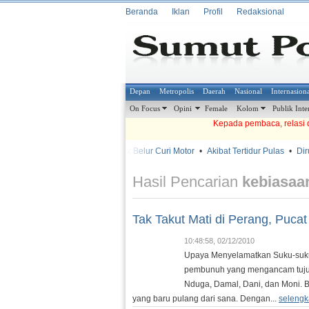
Beranda
Iklan
Profil
Redaksional
Depan
Metropolis
Daerah
Nasional
Internasion
On Focus
Opini
Female
Kolom
Publik Inte
Kepada pembaca, relasi d
•
•
Babak Belur Curi Motor
•
Akibat Tertidur Pulas
•
Diru
METROSIANA
Hasil Pencarian
kebiasaa
Tak Takut Mati di Perang, Pucat
10:48:58, 02/12/2010
Upaya Menyelamatkan Suku-suku 
pembunuh yang mengancam tujuh 
Nduga, Damal, Dani, dan Moni. B
yang baru pulang dari sana. Dengan...
selengk