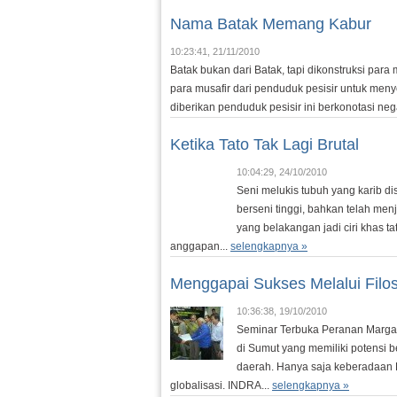
Nama Batak Memang Kabur
10:23:41, 21/11/2010
Batak bukan dari Batak, tapi dikonstruksi para
para musafir dari penduduk pesisir untuk me
diberikan penduduk pesisir ini berkonotasi ne
Ketika Tato Tak Lagi Brutal
10:04:29, 24/10/2010
Seni melukis tubuh yang karib di
berseni tinggi, bahkan telah menj
yang belakangan jadi ciri khas t
anggapan...
selengkapnya »
Menggapai Sukses Melalui Filos
10:36:38, 19/10/2010
Seminar Terbuka Peranan Marga-
di Sumut yang memiliki potensi
daerah. Hanya saja keberadaan Ba
globalisasi. INDRA...
selengkapnya »