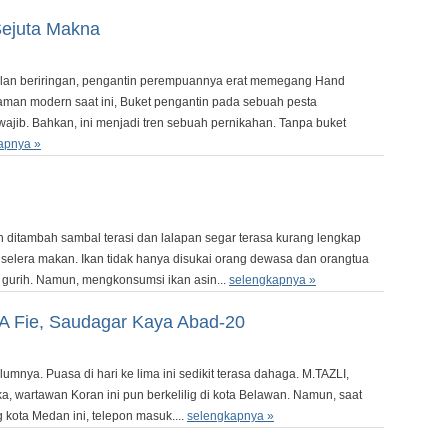
Sejuta Makna
alan beriringan, pengantin perempuannya erat memegang Hand
aman modern saat ini, Buket pengantin pada sebuah pesta
ajib. Bahkan, ini menjadi tren sebuah pernikahan. Tanpa buket
apnya »
h ditambah sambal terasi dan lalapan segar terasa kurang lengkap
selera makan. Ikan tidak hanya disukai orang dewasa dan orangtua
g gurih. Namun, mengkonsumsi ikan asin...
selengkapnya »
A Fie, Saudagar Kaya Abad-20
belumnya. Puasa di hari ke lima ini sedikit terasa dahaga. M.TAZLI,
 wartawan Koran ini pun berkelilig di kota Belawan. Namun, saat
 kota Medan ini, telepon masuk....
selengkapnya »