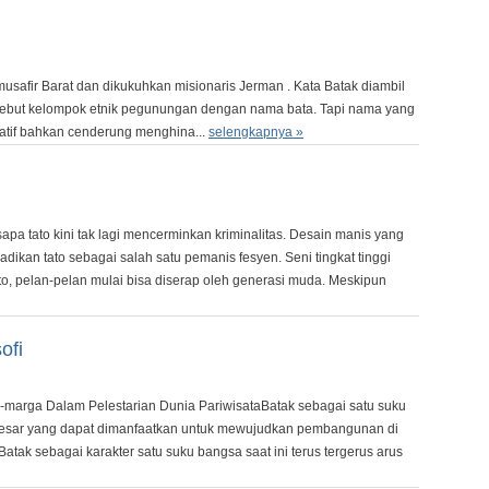
 musafir Barat dan dikukuhkan misionaris Jerman . Kata Batak diambil
nyebut kelompok etnik pegunungan dengan nama bata. Tapi nama yang
gatif bahkan cenderung menghina...
selengkapnya »
sapa tato kini tak lagi mencerminkan kriminalitas. Desain manis yang
adikan tato sebagai salah satu pemanis fesyen. Seni tingkat tinggi
ato, pelan-pelan mulai bisa diserap oleh generasi muda. Meskipun
ofi
marga Dalam Pelestarian Dunia PariwisataBatak sebagai satu suku
 besar yang dapat dimanfaatkan untuk mewujudkan pembangunan di
tak sebagai karakter satu suku bangsa saat ini terus tergerus arus