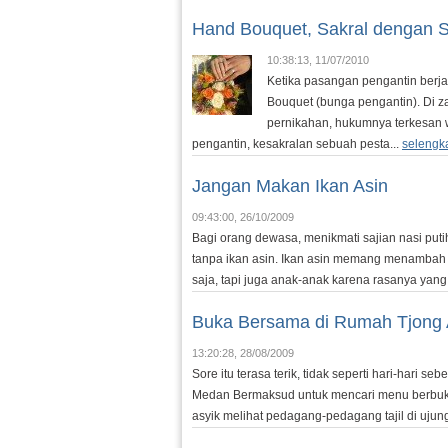
Hand Bouquet, Sakral dengan 
10:38:13, 11/07/2010
Ketika pasangan pengantin berj
Bouquet (bunga pengantin). Di z
pernikahan, hukumnya terkesan w
pengantin, kesakralan sebuah pesta...
selengk
Jangan Makan Ikan Asin
09:43:00, 26/10/2009
Bagi orang dewasa, menikmati sajian nasi puti
tanpa ikan asin. Ikan asin memang menambah 
saja, tapi juga anak-anak karena rasanya yan
Buka Bersama di Rumah Tjong 
13:20:28, 28/08/2009
Sore itu terasa terik, tidak seperti hari-hari se
Medan Bermaksud untuk mencari menu berbuka,
asyik melihat pedagang-pedagang tajil di ujung