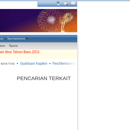
han
Sportainment
iner
Xpresi
an libur Tahun Baru 2011.
•
Syahbani Kapten
•
Feichtenbeiner: Lapangan Harus Diperbaiki
•
Dua
NANTAN
PENCARIAN TERKAIT