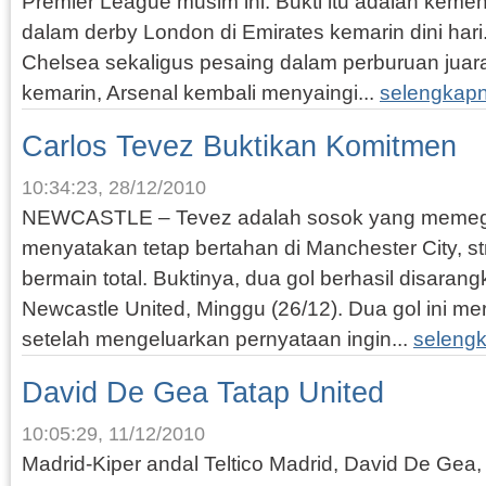
Premier League musim ini. Bukti itu adalah keme
dalam derby London di Emirates kemarin dini hari. 
Chelsea sekaligus pesaing dalam perburuan juar
kemarin, Arsenal kembali menyaingi...
selengkap
Carlos Tevez Buktikan Komitmen
10:34:23, 28/12/2010
NEWCASTLE – Tevez adalah sosok yang memega
menyatakan tetap bertahan di Manchester City, str
bermain total. Buktinya, dua gol berhasil disara
Newcastle United, Minggu (26/12). Dua gol ini m
setelah mengeluarkan pernyataan ingin...
seleng
David De Gea Tatap United
10:05:29, 11/12/2010
Madrid-Kiper andal Teltico Madrid, David De Gea