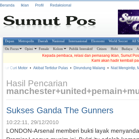
Beranda
Iklan
Profil
Redaksional
Depan
Metropolis
Daerah
Nasional
Internasional
Ekonomi
World Soccer
All 
On Focus
Opini
Female
Kolom
Publik Interaktif
Citizen
Hobi
Budaya
A
Kepada pembaca, relasi dan pemasang iklan, Sumut Pos t
Kami akan hadir kembali pa
r Curi Motor
•
Akibat Tertidur Pulas
•
Dirundung Malang
•
Niat Mengintip, Mala
Hasil Pencarian
manchester+united+pemain+m
Sukses Ganda The Gunners
10:22:11, 29/12/2010
LONDON-Arsenal memberi bukti layak menyandan