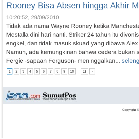
Rooney Bisa Absen hingga Akhir 
10:20:52, 29/09/2010
Tidak ada nama Wayne Rooney ketika Mancheste
Mestalla dini hari nanti. Striker 24 tahun itu divon
engkel, dan tidak masuk skuad yang dibawa Alex
Namun, ada kemungkinan bahwa cedera bukan s
Fergie -sapaan Ferguson- meninggalkan...
selen
1
2
3
4
5
6
7
8
9
10
11
>
...
Copyright 