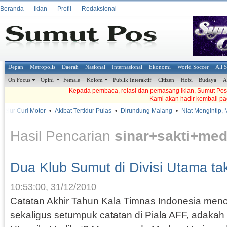
Beranda
Iklan
Profil
Redaksional
Depan
Metropolis
Daerah
Nasional
Internasional
Ekonomi
World Soccer
All 
On Focus
Opini
Female
Kolom
Publik Interaktif
Citizen
Hobi
Budaya
A
Kepada pembaca, relasi dan pemasang iklan, Sumut Pos t
Kami akan hadir kembali pa
r Curi Motor
•
Akibat Tertidur Pulas
•
Dirundung Malang
•
Niat Mengintip, Mala
Hasil Pencarian
sinar+sakti+me
Dua Klub Sumut di Divisi Utama t
10:53:00, 31/12/2010
Catatan Akhir Tahun Kala Timnas Indonesia meno
sekaligus setumpuk catatan di Piala AFF, adaka