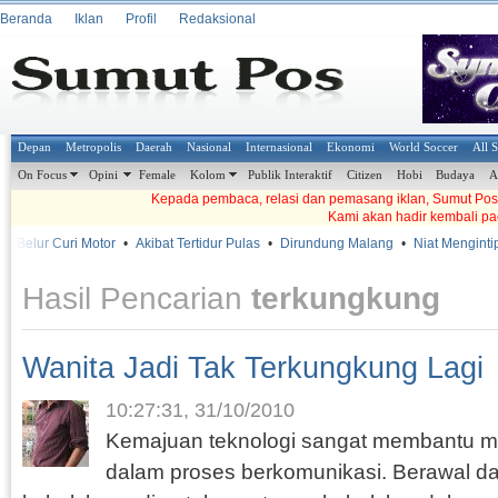
Beranda
Iklan
Profil
Redaksional
Depan
Metropolis
Daerah
Nasional
Internasional
Ekonomi
World Soccer
All 
On Focus
Opini
Female
Kolom
Publik Interaktif
Citizen
Hobi
Budaya
A
Kepada pembaca, relasi dan pemasang iklan, Sumut Pos t
Kami akan hadir kembali pa
 Belur Curi Motor
•
Akibat Tertidur Pulas
•
Dirundung Malang
•
Niat Mengintip,
Hasil Pencarian
terkungkung
Wanita Jadi Tak Terkungkung Lagi
10:27:31, 31/10/2010
Kemajuan teknologi sangat membantu m
dalam proses berkomunikasi. Berawal da