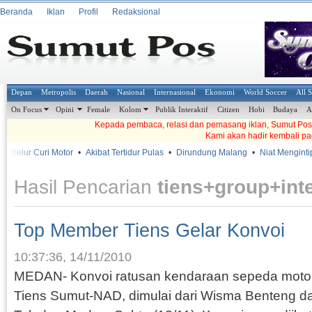
Beranda
Iklan
Profil
Redaksional
Depan
Metropolis
Daerah
Nasional
Internasional
Ekonomi
World Soccer
All 
On Focus
Opini
Female
Kolom
Publik Interaktif
Citizen
Hobi
Budaya
A
Kepada pembaca, relasi dan pemasang iklan, Sumut Pos t
Kami akan hadir kembali pa
 Belur Curi Motor
•
Akibat Tertidur Pulas
•
Dirundung Malang
•
Niat Mengintip
Hasil Pencarian
tiens+group+inte
Top Member Tiens Gelar Konvoi
10:37:36, 14/11/2010
MEDAN- Konvoi ratusan kendaraan sepeda moto
Tiens Sumut-NAD, dimulai dari Wisma Benteng dan