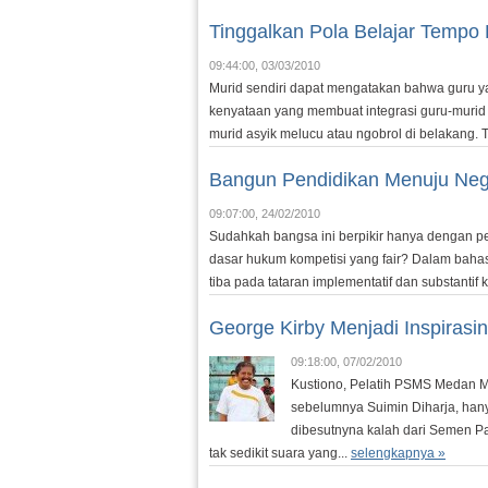
Tinggalkan Pola Belajar Tempo 
09:44:00, 03/03/2010
Murid sendiri dapat mengatakan bahwa guru ya
kenyataan yang membuat integrasi guru-murid 
murid asyik melucu atau ngobrol di belakang. 
Bangun Pendidikan Menuju Nega
09:07:00, 24/02/2010
Sudahkah bangsa ini berpikir hanya dengan pe
dasar hukum kompetisi yang fair? Dalam baha
tiba pada tataran implementatif dan substantif
George Kirby Menjadi Inspirasi
09:18:00, 07/02/2010
Kustiono, Pelatih PSMS Medan
sebelumnya Suimin Diharja, hanya
dibesutnyna kalah dari Semen Pa
tak sedikit suara yang...
selengkapnya »