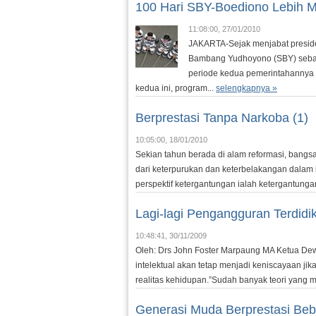
100 Hari SBY-Boediono Lebih Mi
11:08:00, 27/01/2010
JAKARTA-Sejak menjabat presiden
Bambang Yudhoyono (SBY) sebaga
periode kedua pemerintahannya
kedua ini, program...
selengkapnya »
Berprestasi Tanpa Narkoba (1)
10:05:00, 18/01/2010
Sekian tahun berada di alam reformasi, bangs
dari keterpurukan dan keterbelakangan dalam
perspektif ketergantungan ialah ketergantungan 
Lagi-lagi Pengangguran Terdidi
10:48:41, 30/11/2009
Oleh: Drs John Foster Marpaung MA Ketua De
intelektual akan tetap menjadi keniscayaan jika
realitas kehidupan.”Sudah banyak teori yan
Generasi Muda Berprestasi Beb