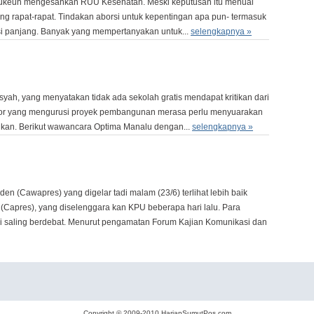
eukeuh mengesahkan RUU Kesehatan. Meski keputusan itu menuai
ing rapat-rapat. Tindakan aborsi untuk kepentingan apa pun- termasuk
si panjang. Banyak yang mempertanyakan untuk...
selengkapnya »
ah, yang menyatakan tidak ada sekolah gratis mendapat kritikan dari
tor yang mengurusi proyek pembangunan merasa perlu menyuarakan
kan. Berikut wawancara Optima Manalu dengan...
selengkapnya »
n (Cawapres) yang digelar tadi malam (23/6) terlihat lebih baik
(Capres), yang diselenggara kan KPU beberapa hari lalu. Para
ai saling berdebat. Menurut pengamatan Forum Kajian Komunikasi dan
Copyright © 2009-2010
HarianSumutPos.com