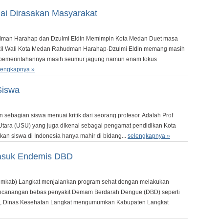
i Dirasakan Masyarakat
dman Harahap dan Dzulmi Eldin Memimpin Kota Medan Duet masa
kil Wali Kota Medan Rahudman Harahap-Dzulmi Eldin memang masih
a pemerintahannya masih seumur jagung namun enam fokus
lengkapnya »
Siswa
 sebagian siswa menuai kritik dari seorang profesor. Adalah Prof
 Utara (USU) yang juga dikenal sebagai pengamat pendidikan Kota
n siswa di Indonesia hanya mahir di bidang...
selengkapnya »
asuk Endemis DBD
mkab) Langkat menjalankan program sehat dengan melakukan
ncanangan bebas penyakit Demam Berdarah Dengue (DBD) seperti
ya, Dinas Kesehatan Langkat mengumumkan Kabupaten Langkat