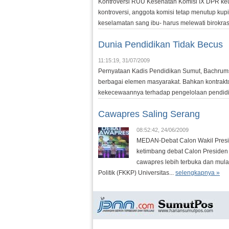
Kontroversi RUU Kesehatan Komisi IX DPR k
kontroversi, anggota komisi tetap menutup kup
keselamatan sang ibu- harus melewati birokra
Dunia Pendidikan Tidak Becus
11:15:19, 31/07/2009
Pernyataan Kadis Pendidikan Sumut, Bachrumsy
berbagai elemen masyarakat. Bahkan kontrak
kekecewaannya terhadap pengelolaan pendidi
Cawapres Saling Serang
08:52:42, 24/06/2009
MEDAN-Debat Calon Wakil Preside
ketimbang debat Calon Presiden 
cawapres lebih terbuka dan mul
Politik (FKKP) Universitas...
selengkapnya »