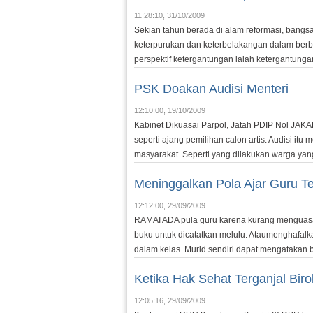
11:28:10, 31/10/2009
Sekian tahun berada di alam reformasi, bangs
keterpurukan dan keterbelakangan dalam ber
perspektif ketergantungan ialah ketergantung
PSK Doakan Audisi Menteri
12:10:00, 19/10/2009
Kabinet Dikuasai Parpol, Jatah PDIP Nol JAKAR
seperti ajang pemilihan calon artis. Audisi i
masyarakat. Seperti yang dilakukan warga yang 
Meninggalkan Pola Ajar Guru T
12:12:00, 29/09/2009
RAMAI ADA pula guru karena kurang menguasai
buku untuk dicatatkan melulu. Ataumenghafalk
dalam kelas. Murid sendiri dapat mengatakan 
Ketika Hak Sehat Terganjal Biro
12:05:16, 29/09/2009