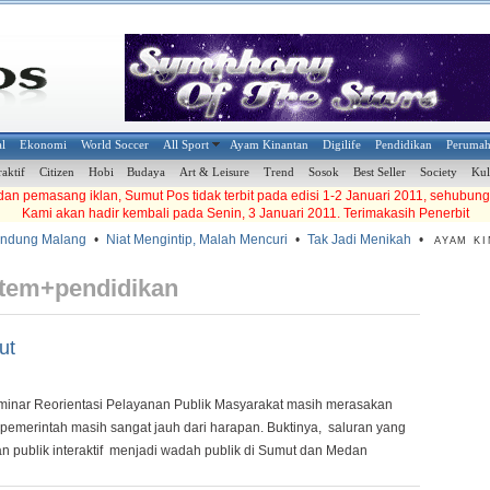
al
Ekonomi
World Soccer
All Sport
Ayam Kinantan
Digilife
Pendidikan
Peruma
raktif
Citizen
Hobi
Budaya
Art & Leisure
Trend
Sosok
Best Seller
Society
Kul
an pemasang iklan, Sumut Pos tidak terbit pada edisi 1-2 Januari 2011, sehubung
Kami akan hadir kembali pada Senin, 3 Januari 2011. Terimakasih Penerbit
ung Malang
•
Niat Mengintip, Malah Mencuri
•
Tak Jadi Menikah
•
AYAM KINA
istem+pendidikan
ut
minar Reorientasi Pelayanan Publik Masyarakat masih merasakan
 pemerintah masih sangat jauh dari harapan. Buktinya, saluran yang
n publik interaktif menjadi wadah publik di Sumut dan Medan