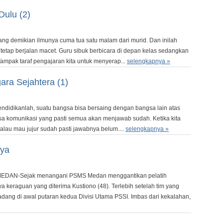
Dulu (2)
ng demikian ilmunya cuma tua satu malam dari murid. Dan inilah
tetap berjalan macet. Guru sibuk berbicara di depan kelas sedangkan
Tampak taraf pengajaran kita untuk menyerap...
selengkapnya »
ra Sejahtera (1)
ndidikanlah, suatu bangsa bisa bersaing dengan bangsa lain atas
sa komunikasi yang pasti semua akan menjawab sudah. Ketika kita
 kalau mau jujur sudah pasti jawabnya belum....
selengkapnya »
nya
 MEDAN-Sejak menangani PSMS Medan menggantikan pelatih
 keraguan yang diterima Kustiono (48). Terlebih setelah tim yang
dang di awal putaran kedua Divisi Utama PSSI. Imbas dari kekalahan,