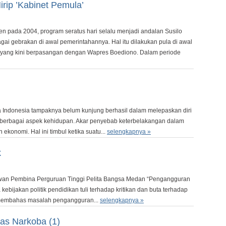
rip ’Kabinet Pemula’
 pada 2004, program seratus hari selalu menjadi andalan Susilo
i gebrakan di awal pemerintahannya. Hal itu dilakukan pula di awal
 yang kini berpasangan dengan Wapres Boediono. Dalam periode
a Indonesia tampaknya belum kunjung berhasil dalam melepaskan diri
 berbagai aspek kehidupan. Akar penyebab keterbelakangan dalam
ekonomi. Hal ini timbul ketika suatu...
selengkapnya »
k
wan Pembina Perguruan Tinggi Pelita Bangsa Medan “Pengangguran
 kebijakan politik pendidikan tuli terhadap kritikan dan buta terhadap
g membahas masalah pengangguran...
selengkapnya »
as Narkoba (1)