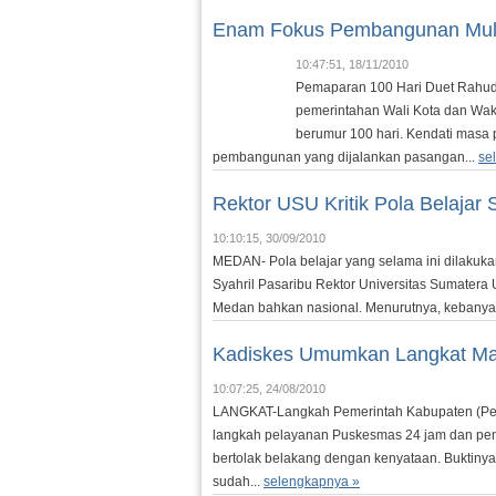
Enam Fokus Pembangunan Mula
10:47:51, 18/11/2010
Pemaparan 100 Hari Duet Rahu
pemerintahan Wali Kota dan Wa
berumur 100 hari. Kendati mas
pembangunan yang dijalankan pasangan...
se
Rektor USU Kritik Pola Belajar 
10:10:15, 30/09/2010
MEDAN- Pola belajar yang selama ini dilakukan
Syahril Pasaribu Rektor Universitas Sumatera
Medan bahkan nasional. Menurutnya, kebanyaka
Kadiskes Umumkan Langkat M
10:07:25, 24/08/2010
LANGKAT-Langkah Pemerintah Kabupaten (Pe
langkah pelayanan Puskesmas 24 jam dan pe
bertolak belakang dengan kenyataan. Buktin
sudah...
selengkapnya »