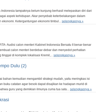
a Indonesia tampaknya belum kunjung berhasil melepaskan diri dari
bagai aspek kehidupan. Akar penyebab keterbelakangan dalam
an ekonomi. Ketergantungan ekonomi timbul...
selengkapnya »
TA- Audisi calon menteri Kabinet Indonesia Bersatu II benar-benar
tu membuat calon menteri berdebar-debar dan menyedot perhatian
tinggal di komplek lokalisasi Kremil,...
selengkapnya »
empo Dulu (2)
 bahan kemudian mengambil strategi mudah, yaitu meringkas isi
an buku catatan agar besok dapat disajikan ke hadapan murid di
bahwa guru yang demikian ilmunya cuma tua satu...
selengkapnya »
krasi