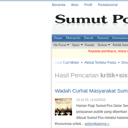
Beranda
Iklan
Profil
Redaksional
Depan
Metropolis
Daerah
Nasional
Internasion
On Focus
Opini
Female
Kolom
Publik Inte
Kepada pembaca, relasi d
•
•
Babak Belur Curi Motor
•
Akibat Tertidur Pulas
•
Dirund
METROSIANA
Hasil Pencarian
kritik+s
Wadah Curhat Masyarakat Sum
10:15:33, 11/12/2010
Harian Pagi Sumut Pos Gelar Se
pelayanan publik yang diberikan
dibuat Sumut Pos melalui halama
khususnya untuk...
selengkapnya »