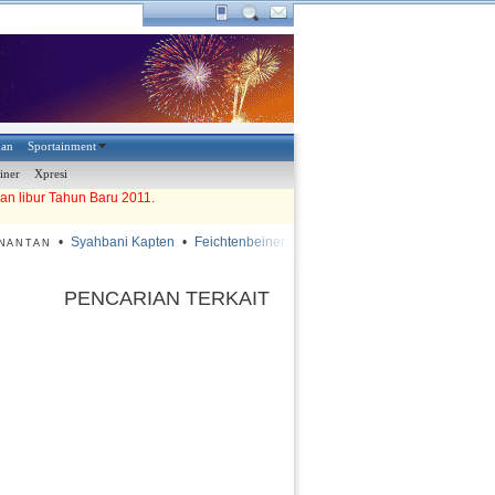
han
Sportainment
iner
Xpresi
an libur Tahun Baru 2011.
•
Syahbani Kapten
•
Feichtenbeiner: Lapangan Harus Diperbaiki
•
Dua K
NTAN
PENCARIAN TERKAIT