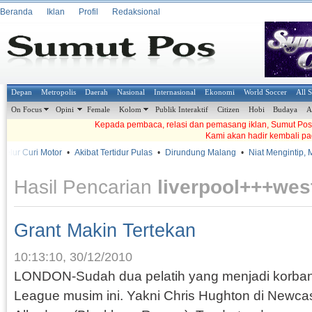
Beranda
Iklan
Profil
Redaksional
Depan
Metropolis
Daerah
Nasional
Internasional
Ekonomi
World Soccer
All 
On Focus
Opini
Female
Kolom
Publik Interaktif
Citizen
Hobi
Budaya
A
Kepada pembaca, relasi dan pemasang iklan, Sumut Pos t
Kami akan hadir kembali pa
r Curi Motor
•
Akibat Tertidur Pulas
•
Dirundung Malang
•
Niat Mengintip, Mala
Hasil Pencarian
liverpool+++we
Grant Makin Tertekan
10:13:10, 30/12/2010
LONDON-Sudah dua pelatih yang menjadi korban
League musim ini. Yakni Chris Hughton di Newca