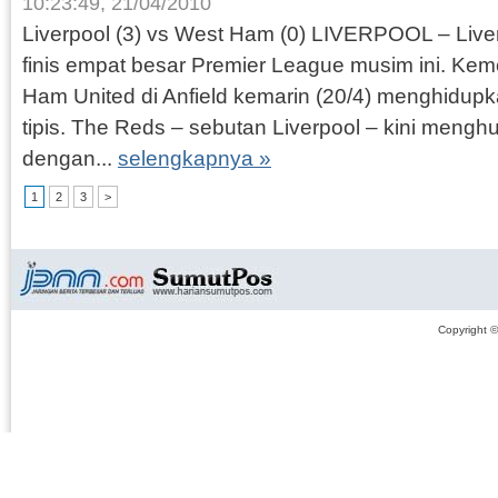
10:23:49, 21/04/2010
Liverpool (3) vs West Ham (0) LIVERPOOL – Live
finis empat besar Premier League musim ini. Ke
Ham United di Anfield kemarin (20/4) menghidupk
tipis. The Reds – sebutan Liverpool – kini mengh
dengan...
selengkapnya »
1
2
3
>
Copyright 