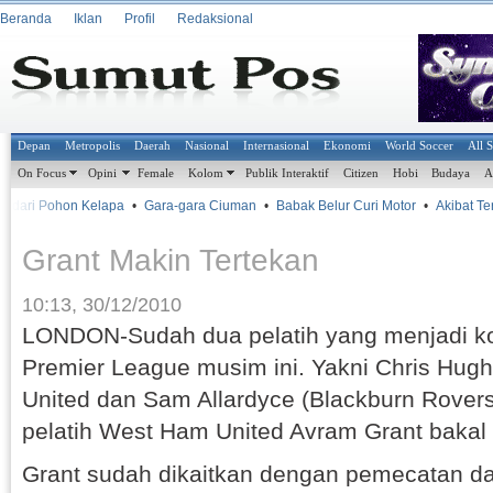
Beranda
Iklan
Profil
Redaksional
Depan
Metropolis
Daerah
Nasional
Internasional
Ekonomi
World Soccer
All 
On Focus
Opini
Female
Kolom
Publik Interaktif
Citizen
Hobi
Budaya
A
 dari Pohon Kelapa
•
Gara-gara Ciuman
•
Babak Belur Curi Motor
•
Akibat Tert
Grant Makin Tertekan
10:13, 30/12/2010
LONDON-Sudah dua pelatih yang menjadi k
Premier League musim ini. Yakni Chris Hugh
United dan Sam Allardyce (Blackburn Rovers
pelatih West Ham United Avram Grant bakal 
Grant sudah dikaitkan dengan pemecatan d