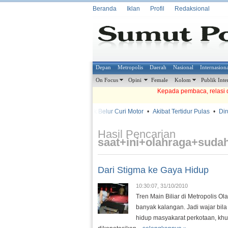
Beranda
Iklan
Profil
Redaksional
Depan
Metropolis
Daerah
Nasional
Internasion
On Focus
Opini
Female
Kolom
Publik Inte
Kepada pembaca, relasi d
•
•
Babak Belur Curi Motor
•
Akibat Tertidur Pulas
•
Diru
METROSIANA
Hasil Pencarian
saat+ini+olahraga+sud
Dari Stigma ke Gaya Hidup
10:30:07, 31/10/2010
Tren Main Biliar di Metropolis 
banyak kalangan. Jadi wajar bila 
hidup masyakarat perkotaan, khu