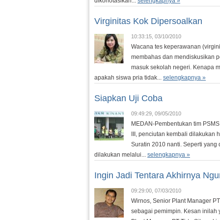
dikonotasikan...
selengkapnya »
Virginitas Kok Dipersoalkan
10:33:15, 03/10/2010
Wacana tes keperawanan (virgini
membahas dan mendiskusikan peri
masuk sekolah negeri. Kenapa mu
apakah siswa pria tidak...
selengkapnya »
Siapkan Uji Coba
09:49:29, 09/05/2010
MEDAN-Pembentukan tim PSMS Jun
III, penciutan kembali dilakuka
Suratin 2010 nanti. Seperti yan
dilakukan melalui...
selengkapnya »
Ingin Jadi Tentara Akhirnya Ng
09:29:00, 07/03/2010
Wirnos, Senior Plant Manager PT 
sebagai pemimpin. Kesan inilah 