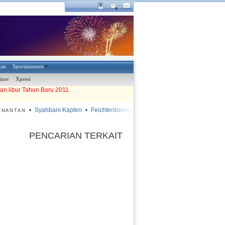
han
Sportainment
iner
Xpresi
an libur Tahun Baru 2011.
•
Syahbani Kapten
•
Feichtenbeiner: Lapangan Harus Diperbaiki
•
Dua
NANTAN
PENCARIAN TERKAIT