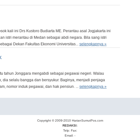
k kali ini Drs Kustoro Budiarta ME. Perantau asal Jogjakarta ini
an istri merantau di Medan sebagai abdi negara. Bila sang istri
ebagai Dekan Fakultas Ekonomi Universitas...
selengkapnya »
k
satu tahun Jonggara mengabdi sebagai pegawai negeri. Walau
 dia selalu bangga dan bersyukur. Baginya, menjadi penjaga
gam, nomor induk pegawai, dan hak pensiun. ...
selengkapnya »
Copyright © 2009-2010
HarianSumutPos.com
REDAKSI:
Telp: Fax:
Email: -