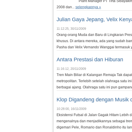
Plant Manager PT Tirta Sibayaki
2008 dan...
selengkapnya »
Julian Gaya Jepang, Velix Kenya
11:12:25, 30/11/2009
Orang-orang Muda dan Baru di Lingkaran Pre
khusus. Di antara mereka, ada yang sudah banya
Pasha dan Velix Vernando Wanggai termasuk y
Antara Prestasi dan Hiburan
11:16:12, 20/11/2009
Tren Main Biliar di Kalangan Remaja Tak dapat
metropolitan. Terlebih setelah olahraga satu i
berbagai ajang. Olahraga satu ini pun gampa
Klop Digandeng dengan Musik 
10:28:00, 16/11/2009
Eksistensi Futsal di Jalan Gagak Hitam Lebih d
mengenalnya dan menjadikannya sebagai tren ga
digemari Pele, Romario dan Ronaldinho itu la