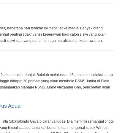
tas) beberapa hari terakhir ini mencuat ke media. Banyak orang
hal penting tidaknya tes keperawan bagi calon siswi yang akan
sti siswi saja yang perlu menjaga moralitas dan keperawanan,
ior terus berlanjut. Setelah meluluskan 46 pemain di seleksi tahap
n hingga didapat 30 pemain yang akan membela PSMS Junior di Piala
g disampaikan Manajer PSMS Junior Alexander Gho, pencoretan akan
urus Aqua
Tirta Sibayakindo Gaya bicaranya lugas. Dia memiliki semangat tinggi
yang timbul saat pertama kali bertemu dan mengenal sosok Wirnos,