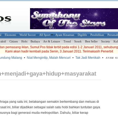
al
Ekonomi
World Soccer
All Sport
Ayam Kinantan
Digilife
Pendidikan
Peruma
raktif
Citizen
Hobi
Budaya
Art & Leisure
Trend
Sosok
Best Seller
Society
Kul
an pemasang iklan, Sumut Pos tidak terbit pada edisi 1-2 Januari 2011, sehubung
Kami akan hadir kembali pada Senin, 3 Januari 2011. Terimakasih Penerbit
ndung Malang
•
Niat Mengintip, Malah Mencuri
•
Tak Jadi Menikah
•
AYAM KI
ah+menjadi+gaya+hidup+masyarakat
Olahraga yang satu ini, belakangan semakin berkembang dan meluas di
saat ini, biliar dijadikan sebagai salah satu hobi bahkan tuntutan gaya
susnya bagi generasi muda metropolitan. Dahulu, biliar kerap