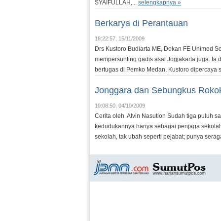
SYAIFULLAH,...
selengkapnya »
Berkarya di Perantauan
18:22:57, 15/11/2009
Drs Kustoro Budiarta ME, Dekan FE Unimed Soso
mempersunting gadis asal Jogjakarta juga. Ia d
bertugas di Pemko Medan, Kustoro dipercaya s
Jonggara dan Sebungkus Roko
10:08:50, 04/10/2009
Cerita oleh Alvin Nasution Sudah tiga puluh 
kedudukannya hanya sebagai penjaga sekolah,
sekolah, tak ubah seperti pejabat; punya sera