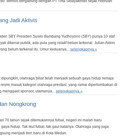
ndo. Wirnos bergabung dengan PT Tirta Sibayakindo sejak Februari
ng Jadi Aktivis
siden SBY Presiden Susilo Bambang Yudhoyono (SBY) punya 10 staf
k dikenal publik, ada pula yang relatif belum terkenal. Julian Aldrin
ang belum terkenal itu. Umur keduanya...
selengkapnya »
 dipungkiri, olahraga biliar telah menjadi sebuah gaya hidup remaja
ni resmi masuk kategori olahraga prestasi, yang ramai diperlombakan di
ng menggaet sponsor, utamanya...
selengkapnya »
dan Nongkrong
ari 70 tahun sejak ditemukannya futsal, negeri ini malah baru
ya hidup. Tak ikut futsal, tak gaul katanya. Olahraga yang juga
ngsung menjadi tren baru di Kota Medan.