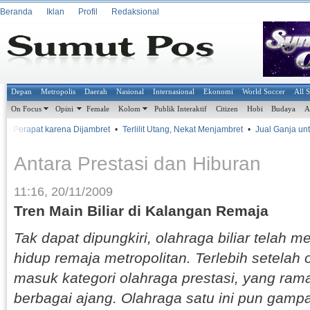
Beranda
Iklan
Profil
Redaksional
Depan
Metropolis
Daerah
Nasional
Internasional
Ekonomi
World Soccer
All 
On Focus
Opini
Female
Kolom
Publik Interaktif
Citizen
Hobi
Budaya
A
e Perapat karena Dijambret
•
Terlilit Utang, Nekat Menjambret
•
Jual Ganja untuk 
Antara Prestasi dan Hiburan
11:16, 20/11/2009
Tren Main Biliar di Kalangan Remaja
Tak dapat dipungkiri, olahraga biliar telah 
hidup remaja metropolitan. Terlebih setelah 
masuk kategori olahraga prestasi, yang ram
berbagai ajang. Olahraga satu ini pun gam