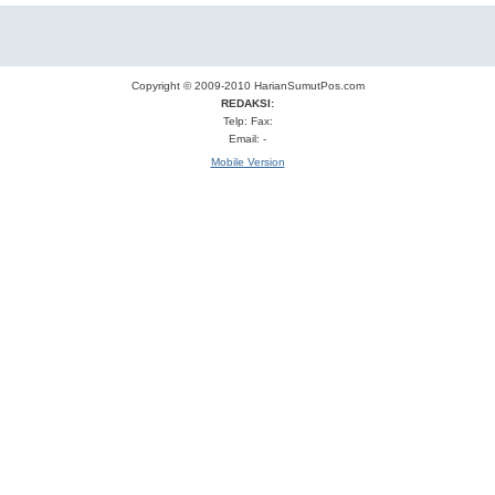
Copyright © 2009-2010
HarianSumutPos.com
REDAKSI:
Telp: Fax:
Email: -
Mobile Version