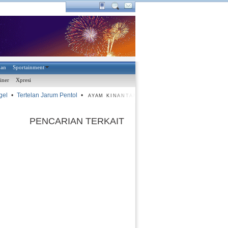
han
Sportainment
iner
Xpresi
el
•
Tertelan Jarum Pentol
•
•
Target Maksimal
•
Sama-sama
AYAM KINANTAN
PENCARIAN TERKAIT