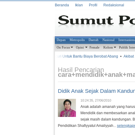
Beranda
Iklan
Profil
Redaksional
Depan
Metropolis
Daerah
Nasional
Internasion
On Focus
Opini
Female
Kolom
Publik Inte
•
•
Mencuri Untuk Bantu Biaya Berobat Abang
•
Akibat S
METROSIANA
Hasil Pencarian
cara+mendidik+anak+m
Didik Anak Sejak Dalam Kandu
10:24:35, 27/06/2010
Anak adalah amanah yang harus 
Mendidik dan membesarkan anak 
sejak masih dalam kandungan. B
Pendidikan Shafiyyatul Amaliyyah...
selengkap