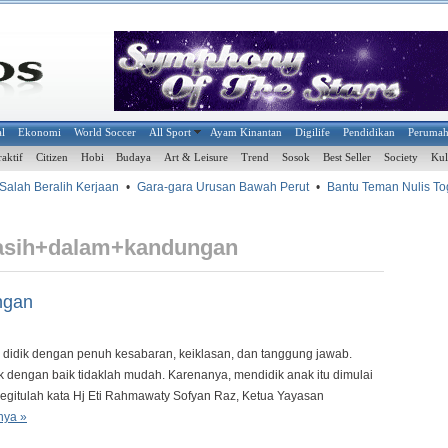
al
Ekonomi
World Soccer
All Sport
Ayam Kinantan
Digilife
Pendidikan
Peruma
raktif
Citizen
Hobi
Budaya
Art & Leisure
Trend
Sosok
Best Seller
Society
Kul
alah Beralih Kerjaan
•
Gara-gara Urusan Bawah Perut
•
Bantu Teman Nulis Tog
asih+dalam+kandungan
ngan
didik dengan penuh kesabaran, keiklasan, dan tanggung jawab.
dengan baik tidaklah mudah. Karenanya, mendidik anak itu dimulai
egitulah kata Hj Eti Rahmawaty Sofyan Raz, Ketua Yayasan
nya »