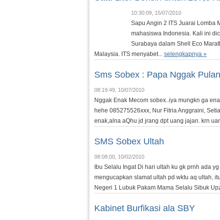
10:30:09, 15/07/2010
Sapu Angin 2 ITS Juarai Lomba 
mahasiswa Indonesia. Kali ini di
Surabaya dalam Shell Eco Maratho
Malaysia. ITS menyabet...
selengkapnya »
Sms Sobex : Papa Nggak Pulan
08:19:49, 10/07/2010
Nggak Enak Mecom sobex..iya mungkn ga enak l
hehe 085275526xxx, Nur Fitria Anggraini, Set
enak,alna aQhu jd jrang dpt uang jajan. krn ua
SMS Sobex Ultah
08:08:00, 10/02/2010
Ibu Selalu Ingat Di hari ultah ku gk prnh ada yg 
mengucapkan slamat ultah pd wktu aq ultah, it
Negeri 1 Lubuk Pakam Mama Selalu Sibuk UpzZZ
Kabinet Burfikasi ala SBY