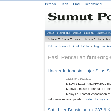
Beranda
Iklan
Profil
Redaksional
Depan
Metropolis
Daerah
Nasional
Internasion
On Focus
Opini
Female
Kolom
Publik Inte
•
•
Sudah Dituduh Rampok Dipukul Pula
•
Anggota Dewan
METROSIANA
Hasil Pencarian
fam+org
Hacker Indonesia Hajar Situs S
11:32:49, 31/12/2010
MEDAN-Laga Piala AFF 2010 mem
Malaysia masih berlanjut di duni
Malaysia, Football Association o
Indonesia sepertinya telah...
selengkapnya »
Satu Liter Bensin untuk 237,6 K