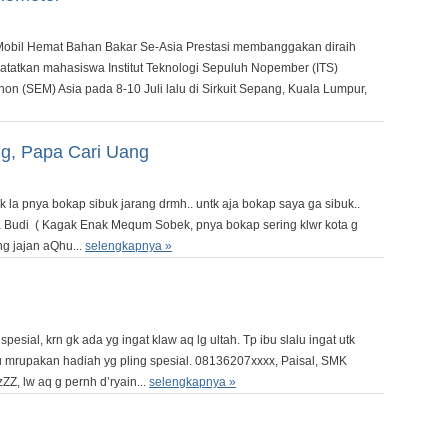
Mobil Hemat Bahan Bakar Se-Asia Prestasi membanggakan diraih
catatkan mahasiswa Institut Teknologi Sepuluh Nopember (ITS)
n (SEM) Asia pada 8-10 Juli lalu di Sirkuit Sepang, Kuala Lumpur,
g, Papa Cari Uang
a pnya bokap sibuk jarang drmh.. untk aja bokap saya ga sibuk..
ia Budi ( Kagak Enak Mequm Sobek, pnya bokap sering klwr kota g
ng jajan aQhu...
selengkapnya »
spesial, krn gk ada yg ingat klaw aq lg ultah. Tp ibu slalu ingat utk
u mrupakan hadiah yg pling spesial. 08136207xxxx, Paisal, SMK
, lw aq g pernh d’ryain...
selengkapnya »