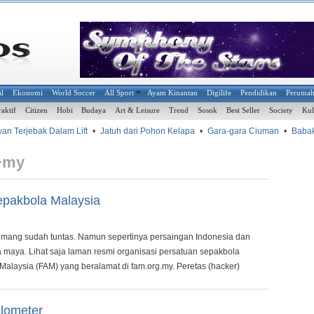
al
Ekonomi
World Soccer
All Sport
Ayam Kinantan
Digilife
Pendidikan
Peruma
raktif
Citizen
Hobi
Budaya
Art & Leisure
Trend
Sosok
Best Seller
Society
Kul
 Terjebak Dalam Lift
•
Jatuh dari Pohon Kelapa
•
Gara-gara Ciuman
•
Babak B
+my
epakbola Malaysia
ang sudah tuntas. Namun sepertinya persaingan Indonesia dan
a maya. Lihat saja laman resmi organisasi persatuan sepakbola
f Malaysia (FAM) yang beralamat di fam.org.my. Peretas (hacker)
ilometer