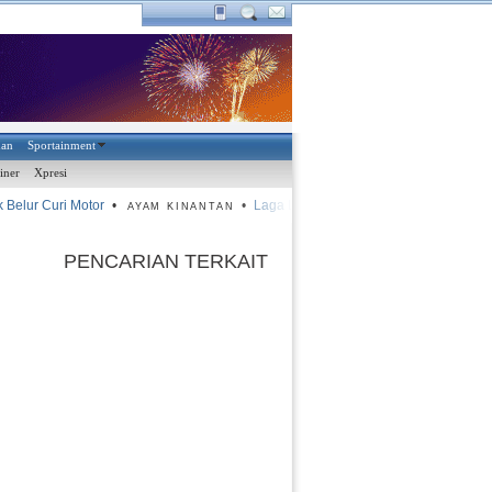
han
Sportainment
iner
Xpresi
elur Curi Motor
•
•
Laga Luka
•
Kalah, Suharto Bisa Diganti
AYAM KINANTAN
PENCARIAN TERKAIT