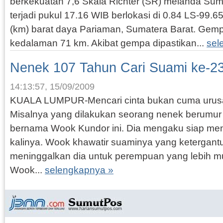
berkekuatan 7,6 Skala Richter (SR) melanda Su
terjadi pukul 17.16 WIB berlokasi di 0.84 LS-99.6
(km) barat daya Pariaman, Sumatera Barat. Gemp
kedalaman 71 km. Akibat gempa dipastikan...
sel
Nenek 107 Tahun Cari Suami ke-2
14:13:57, 15/09/2009
KUALA LUMPUR-Mencari cinta bukan cuma urus
Misalnya yang dilakukan seorang nenek berumur 
bernama Wook Kundor ini. Dia mengaku siap meni
kalinya. Wook khawatir suaminya yang ketergant
meninggalkan dia untuk perempuan yang lebih 
Wook...
selengkapnya »