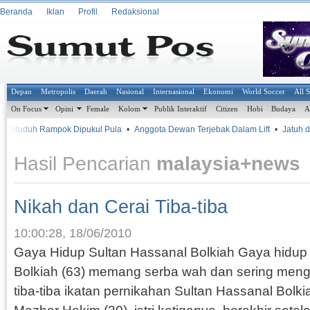
Beranda
Iklan
Profil
Redaksional
Depan
Metropolis
Daerah
Nasional
Internasional
Ekonomi
World Soccer
All 
On Focus
Opini
Female
Kolom
Publik Interaktif
Citizen
Hobi
Budaya
A
ituduh Rampok Dipukul Pula
•
Anggota Dewan Terjebak Dalam Lift
•
Jatuh dar
Hasil Pencarian
malaysia+news
Nikah dan Cerai Tiba-tiba
10:00:28, 18/06/2010
Gaya Hidup Sultan Hassanal Bolkiah Gaya hidup 
Bolkiah (63) memang serba wah dan sering menge
tiba-tiba ikatan pernikahan Sultan Hassanal Bolk