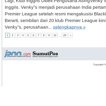
Lagi, Klub Inggris Dibeli Pengusaha AsingVenky”s
Inggris. Venky”s menjadi perusahaan India pertam
Premier League setelah resmi mengakusisi Black
Berarti, sembilan dari 20 klub Premier League kini 
Venky”s, perusahaan...
selengkapnya »
1
2
3
4
5
6
7
8
9
10
29
>
...
Copyright 