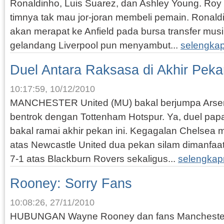
Ronaldinho, Luis Suarez, dan Ashley Young. R
timnya tak mau jor-joran membeli pemain. Ronal
akan merapat ke Anfield pada bursa transfer musi
gelandang Liverpool pun menyambut...
selengka
Duel Antara Raksasa di Akhir Pek
10:17:59, 10/12/2010
MANCHESTER United (MU) bakal berjumpa Arsen
bentrok dengan Tottenham Hotspur. Ya, duel pap
bakal ramai akhir pekan ini. Kegagalan Chelse
atas Newcastle United dua pekan silam dimanf
7-1 atas Blackburn Rovers sekaligus...
selengkap
Rooney: Sorry Fans
10:08:26, 27/11/2010
HUBUNGAN Wayne Rooney dan fans Manchester U