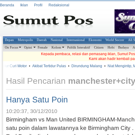
Beranda
Iklan
Profil
Redaksional
Depan
Metropolis
Daerah
Nasional
Internasional
Ekonomi
World Soccer
All 
On Focus
Opini
Female
Kolom
Publik Interaktif
Citizen
Hobi
Budaya
A
Kepada pembaca, relasi dan pemasang iklan, Sumut Pos t
Kami akan hadir kembali pa
r Curi Motor
•
Akibat Tertidur Pulas
•
Dirundung Malang
•
Niat Mengintip, Mala
Hasil Pencarian
manchester+cit
Hanya Satu Poin
10:20:37, 30/12/2010
Birmingham vs Man United BIRMINGHAM-Manche
satu poin dalam lawatannya ke Birmingham City . 