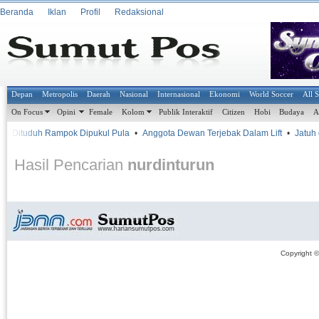
Beranda
Iklan
Profil
Redaksional
Depan
Metropolis
Daerah
Nasional
Internasional
Ekonomi
World Soccer
All 
On Focus
Opini
Female
Kolom
Publik Interaktif
Citizen
Hobi
Budaya
A
 Dituduh Rampok Dipukul Pula
•
Anggota Dewan Terjebak Dalam Lift
•
Jatuh d
Hasil Pencarian
nurdinturun
Copyright 