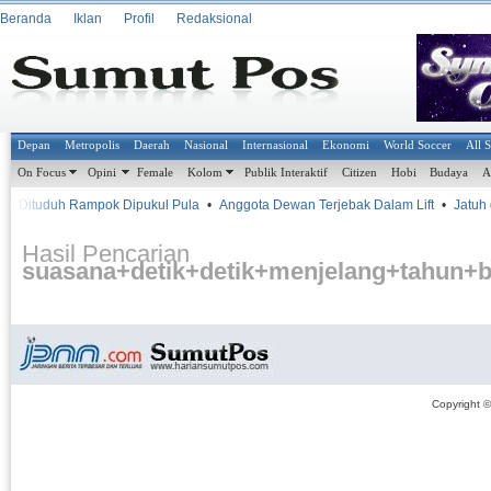
Beranda
Iklan
Profil
Redaksional
Depan
Metropolis
Daerah
Nasional
Internasional
Ekonomi
World Soccer
All 
On Focus
Opini
Female
Kolom
Publik Interaktif
Citizen
Hobi
Budaya
A
 Dituduh Rampok Dipukul Pula
•
Anggota Dewan Terjebak Dalam Lift
•
Jatuh d
Hasil Pencarian
suasana+detik+detik+menjelang+tahun+
Copyright 