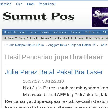
Beranda
Iklan
Profil
Redaksional
Depan
Metropolis
Daerah
Nasional
Internasional
Ekonomi
World Soccer
All 
On Focus
Opini
Female
Kolom
Publik Interaktif
Citizen
Hobi
Budaya
A
 Dituduh Rampok Dipukul Pula
•
Anggota Dewan Terjebak Dalam Lift
•
Jatuh d
Hasil Pencarian
jupe+bra+laser
Julia Perez Batal Pakai Bra Laser
10:57:17, 30/12/2010
Niat Julia Perez untuk membuyarkan kon
Malaysia di final AFF leg 2 di Jakarta, tak
Rencananya, Jupe-sapaan akrab kekasih Gaston 