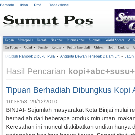
Beranda
Iklan
Profil
Redaksional
Depan
Metropolis
Daerah
Nasional
Internasional
Ekonomi
World Soccer
All 
On Focus
Opini
Female
Kolom
Publik Interaktif
Citizen
Hobi
Budaya
A
 Dituduh Rampok Dipukul Pula
•
Anggota Dewan Terjebak Dalam Lift
•
Jatuh d
Hasil Pencarian
kopi+abc+susu+
Tipuan Berhadiah Dibungkus Kopi
10:38:53, 29/12/2010
BINJAI- Sejumlah masyarakat Kota Binjai mulai 
berhadiah dari beberapa produk minuman, makana
Keresahan ini muncul diakibatkan undian hanya di