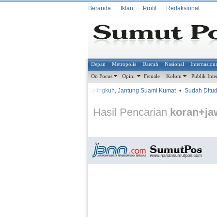
Beranda
Iklan
Profil
Redaksional
Depan
Metropolis
Daerah
Nasional
Internasion
On Focus
Opini
Female
Kolom
Publik Inte
•
•
Istri Selingkuh, Jantung Suami Kumat
•
Sudah Ditud
METROSIANA
Hasil Pencarian
koran+j