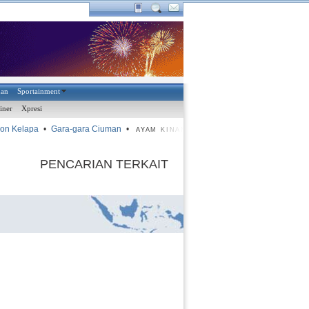
han
Sportainment
iner
Xpresi
on Kelapa
•
Gara-gara Ciuman
•
•
Harusnya Lima gol
•
Aya
AYAM KINANTAN
PENCARIAN TERKAIT