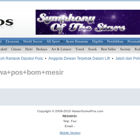
al
Ekonomi
World Soccer
All Sport
Ayam Kinantan
Digilife
Pendidikan
Peruma
raktif
Citizen
Hobi
Budaya
Art & Leisure
Trend
Sosok
Best Seller
Society
Kul
uh Rampok Dipukul Pula
•
Anggota Dewan Terjebak Dalam Lift
•
Jatuh dari Poh
awa+pos+bom+mesir
Copyright © 2009-2010
HarianSumutPos.com
REDAKSI:
Telp: Fax:
Email: -
Mobile Version