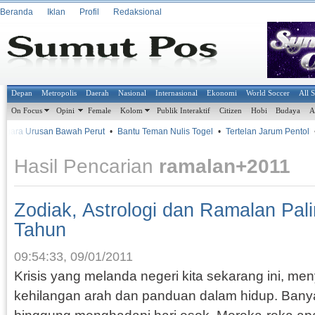
Beranda
Iklan
Profil
Redaksional
Depan
Metropolis
Daerah
Nasional
Internasional
Ekonomi
World Soccer
All 
On Focus
Opini
Female
Kolom
Publik Interaktif
Citizen
Hobi
Budaya
A
gara Urusan Bawah Perut
•
Bantu Teman Nulis Togel
•
Tertelan Jarum Pentol
•
Hasil Pencarian
ramalan+2011
Zodiak, Astrologi dan Ramalan Pali
Tahun
09:54:33, 09/01/2011
Krisis yang melanda negeri kita sekarang ini, m
kehilangan arah dan panduan dalam hidup. Banya