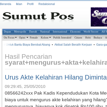
Beranda
Iklan
Profil
Redaksional
Depan
Metropolis
Daerah
Nasional
Internasional
Ekonomi
World Soccer
All 
On Focus
Opini
Female
Kolom
Publik Interaktif
Citizen
Hobi
Budaya
A
ri Untuk Bantu Biaya Berobat Abang
•
Akibat Salah Beralih Kerjaan
•
Gara-gara
Hasil Pencarian
syarat+mengurus+akta+kelahi
Urus Akte Kelahiran Hilang Dimint
09:29:45, 25/05/2010
08566242xxx Pak Kadis Kependudukan Kota Me
biaya untuk mengurus akte kelahiran yang hilang
mengurusnya, biayanya kok dipatok Rp100 ribu, t