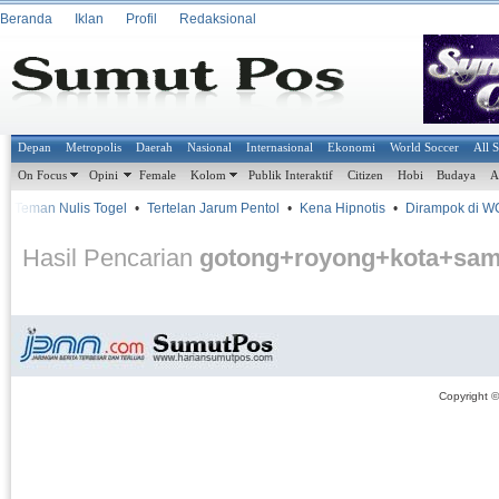
Beranda
Iklan
Profil
Redaksional
Depan
Metropolis
Daerah
Nasional
Internasional
Ekonomi
World Soccer
All 
On Focus
Opini
Female
Kolom
Publik Interaktif
Citizen
Hobi
Budaya
A
u Teman Nulis Togel
•
Tertelan Jarum Pentol
•
Kena Hipnotis
•
Dirampok di W
Hasil Pencarian
gotong+royong+kota+sam
Copyright 