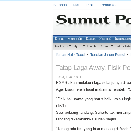
Beranda
Iklan
Profil
Redaksional
Depan
Metropolis
Daerah
Nasional
Internasion
On Focus
Opini
Female
Kolom
Publik Inte
•
•
Bantu Teman Nulis Togel
•
Tertelan Jarum Pentol
•
K
METROSIANA
Tatap Laga Away, Fisik P
10:03, 16/01/2011
PSMS akan melakoni laga selanjutnya di 
Agar bisa meraih hasil maksimal, arsitek
“Fisik hal utama yang harus baik, kalau ingi
(15/1).
Soal peluang tandang, Suharto tak menampi
tandang dikatakannya sudah bagus.
“Jarang ada tim yang bisa menang di Aceh,