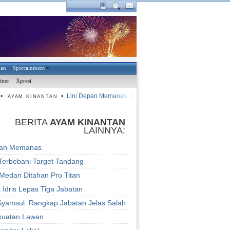
han
Sportainment
iner
Xpresi
•
Lini Depan Memanas
•
Jangan Terbebani Target Tandang
AYAM KINANTAN
BERITA
AYAM KINANTAN
LAINNYA:
pan Memanas
Terbebani Target Tandang
 Medan Ditahan Pro Titan
 Idris Lepas Tiga Jabatan
Syamsul: Rangkap Jabatan Jelas Salah
kuatan Lawan