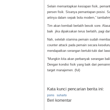
Selain memantapkan kesiapan fisik, pemanta
persen fisik. Sisanya pemantapan posisi. Say
artinya dalam sepak bola modern,” tambahn
Tim akan kembali berlatih besok sore. Alas
baik jika dipaksakan terus berlatih, pagi da
Nah, setelah stamina pemain sudah membai
counter attack pada pemain secara keseluru
mendapatkan serangan bertubi-tubi dari law
“Mungkin kita akan perbanyak serangan balik
Dengan kondisi fisik yang baik dari pemainn
target manajemen. (ful)
Kata kunci pencarian berita ini:
psms
suharto
Beri komentar