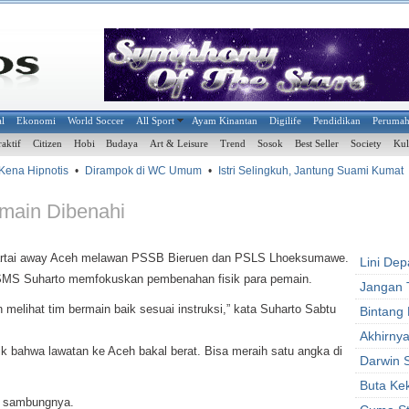
al
Ekonomi
World Soccer
All Sport
Ayam Kinantan
Digilife
Pendidikan
Peruma
raktif
Citizen
Hobi
Budaya
Art & Leisure
Trend
Sosok
Best Seller
Society
Kul
ena Hipnotis
•
Dirampok di WC Umum
•
Istri Selingkuh, Jantung Suami Kumat
•
emain Dibenahi
partai away Aceh melawan PSSB Bieruen dan PSLS Lhoeksumawe.
Lini De
 PSMS Suharto memfokuskan pembenahan fisik para pemain.
Jangan 
n melihat tim bermain baik sesuai instruksi,” kata Suharto Sabtu
Bintang
Akhirnya
k bahwa lawatan ke Aceh bakal berat. Bisa meraih satu angka di
Darwin 
Buta Ke
” sambungnya.