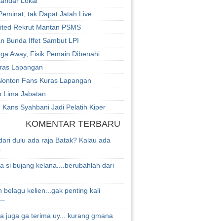
andar Lokal
eminat, tak Dapat Jatah Live
ited Rekrut Mantan PSMS
n Bunda Iffet Sambut LPI
ga Away, Fisik Pemain Dibenahi
ras Lapangan
Nonton Fans Kuras Lapangan
 Lima Jabatan
 Kans Syahbani Jadi Pelatih Kiper
KOMENTAR TERBARU
ari dulu ada raja Batak? Kalau ada
.
ta si bujang kelana....berubahlah dari
 belagu kelien...gak penting kali
..
 juga ga terima uy... kurang gmana