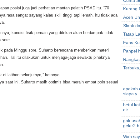
Cuma St
pan posisi juga jadi perhatian mantan pelatih PSAD itu. “70
Kurang P
a rasa sangat sayang kalau skill tinggi tapi lemah. Itu tidak ada
Aceh Un
ya.
Slank da
annya, kondisi fisik pemain yang ditekan akan berdampak tidak
Tatap La
n sore.
Fans Ku
k pada Minggu sore, Suharto berencana memberikan materi
Panpel 
han. Hal itu dilakukan untuk menjaga-jaga sewaktu pihaknya
Rangkap
an.
Terbuka,
 di latihan selanjutnya,” katanya.
ya saat ini, Suharto masih optimis bisa meraih empat poin sesuai
apakah d
siapa y..
betul ka
dir...
gak usah
gelar2 b.
Wah saya