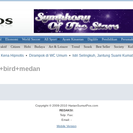
al
Ekonomi
World Soccer
All Sport
Ayam Kinantan
Digilife
Pendidikan
Peruma
raktif
Citizen
Hobi
Budaya
Art & Leisure
Trend
Sosok
Best Seller
Society
Kul
Kena Hipnotis
•
Dirampok di WC Umum
•
Istri Selingkuh, Jantung Suami Kumat
e+bird+medan
Copyright © 2009-2010
HarianSumutPos.com
REDAKSI:
Telp: Fax:
Email: -
Mobile Version