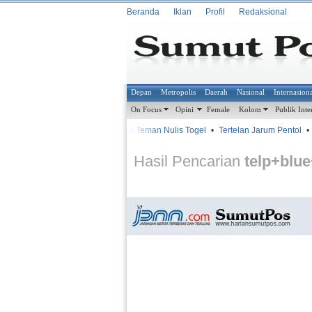
Beranda
Iklan
Profil
Redaksional
Depan
Metropolis
Daerah
Nasional
Internasion
On Focus
Opini
Female
Kolom
Publik Inte
•
•
Bantu Teman Nulis Togel
•
Tertelan Jarum Pentol
•
METROSIANA
Hasil Pencarian
telp+blu