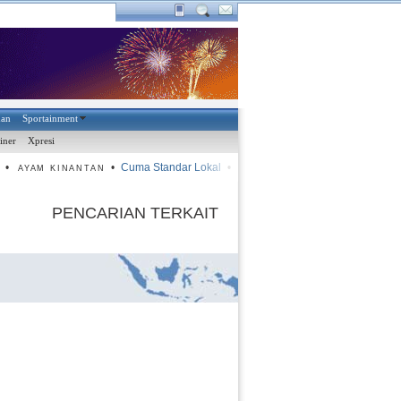
han
Sportainment
iner
Xpresi
•
•
Cuma Standar Lokal
•
Kurang Peminat, tak Dapat Jatah L
AYAM KINANTAN
PENCARIAN TERKAIT