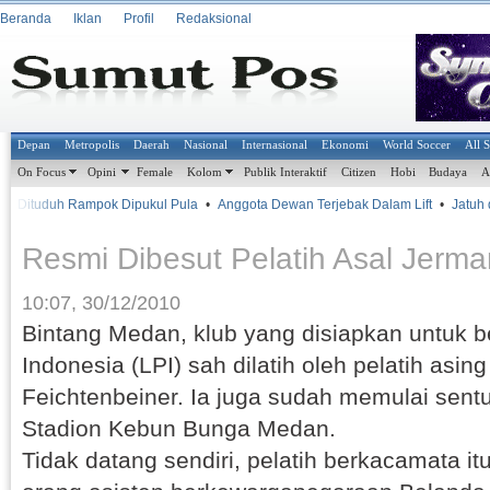
Beranda
Iklan
Profil
Redaksional
Depan
Metropolis
Daerah
Nasional
Internasional
Ekonomi
World Soccer
All 
On Focus
Opini
Female
Kolom
Publik Interaktif
Citizen
Hobi
Budaya
A
 Dituduh Rampok Dipukul Pula
•
Anggota Dewan Terjebak Dalam Lift
•
Jatuh da
Resmi Dibesut Pelatih Asal Jerma
10:07, 30/12/2010
Bintang Medan, klub yang disiapkan untuk be
Indonesia (LPI) sah dilatih oleh pelatih asin
Feichtenbeiner. Ia juga sudah memulai sent
Stadion Kebun Bunga Medan.
Tidak datang sendiri, pelatih berkacamata i