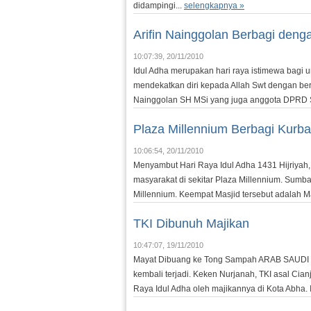
didampingi...
selengkapnya »
Arifin Nainggolan Berbagi deng
10:07:39, 20/11/2010
Idul Adha merupakan hari raya istimewa bagi 
mendekatkan diri kepada Allah Swt dengan berb
Nainggolan SH MSi yang juga anggota DPRD Su
Plaza Millennium Berbagi Kurb
10:06:54, 20/11/2010
Menyambut Hari Raya Idul Adha 1431 Hijriya
masyarakat di sekitar Plaza Millennium. Sumba
Millennium. Keempat Masjid tersebut adalah Ma
TKI Dibunuh Majikan
10:47:07, 19/11/2010
Mayat Dibuang ke Tong Sampah ARAB SAUDI – B
kembali terjadi. Keken Nurjanah, TKI asal Cianj
Raya Idul Adha oleh majikannya di Kota Abha. 