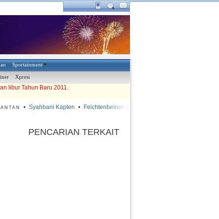
han
Sportainment
iner
Xpresi
an libur Tahun Baru 2011.
•
Syahbani Kapten
•
Feichtenbeiner: Lapangan Harus Diperbaiki
•
Dua Klu
TAN
PENCARIAN TERKAIT