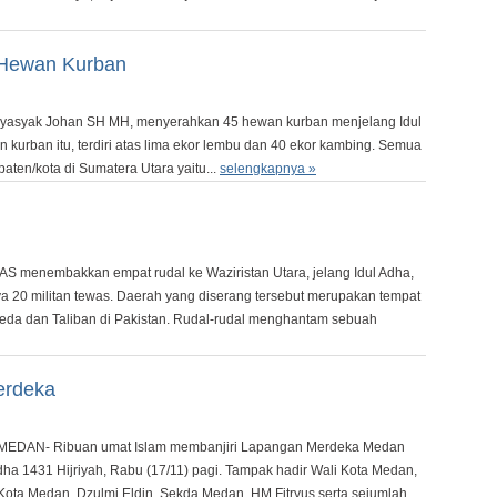
 Hewan Kurban
yasyak Johan SH MH, menyerahkan 45 hewan kurban menjelang Idul
 kurban itu, terdiri atas lima ekor lembu dan 40 ekor kambing. Semua
aten/kota di Sumatera Utara yaitu...
selengkapnya »
S menembakkan empat rudal ke Waziristan Utara, jelang Idul Adha,
nya 20 militan tewas. Daerah yang diserang tersebut merupakan tempat
eda dan Taliban di Pakistan. Rudal-rudal menghantam sebuah
erdeka
 MEDAN- Ribuan umat Islam membanjiri Lapangan Merdeka Medan
dha 1431 Hijriyah, Rabu (17/11) pagi. Tampak hadir Wali Kota Medan,
ota Medan, Dzulmi Eldin, Sekda Medan, HM Fitryus serta sejumlah