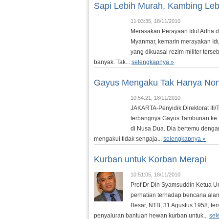
Sapi Lebih Murah, Kambing Leb
11:03:35, 18/11/2010
Merasakan Perayaan Idul Adha d
Myanmar, kemarin merayakan Idul
yang dikuasai rezim militer te
banyak. Tak...
selengkapnya »
Gayus Mengaku Tak Hanya Non
10:54:21, 18/11/2010
JAKARTA-Penyidik Direktorat III/
terbangnya Gayus Tambunan ke B
di Nusa Dua. Dia bertemu dengan
mengakui tidak sengaja...
selengkapnya »
Kurban untuk Korban Merapi
10:51:05, 18/11/2010
Prof Dr Din Syamsuddin Ketua
perhatian terhadap bencana ala
Besar, NTB, 31 Agustus 1958, t
penyaluran bantuan hewan kurban untuk...
sel