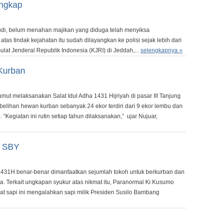
angkap
di, belum menahan majikan yang diduga telah menyiksa
as tindak kejahatan itu sudah dilayangkan ke polisi sejak lebih dari
at Jenderal Republik Indonesia (KJRI) di Jeddah,...
selengkapnya »
Kurban
t melaksanakan Salat Idul Adha 1431 Hijriyah di pasar III Tanjung
belihan hewan kurban sebanyak 24 ekor terdiri dari 9 ekor lembu dan
 “Kegiatan ini rutin setiap tahun dilaksanakan,” ujar Nujuar,
i SBY
31H benar-benar dimanfaatkan sejumlah tokoh untuk berkurban dan
a. Terkait ungkapan syukur atas nikmat itu, Paranormal Ki Kusumo
rat sapi ini mengalahkan sapi milik Presiden Susilo Bambang