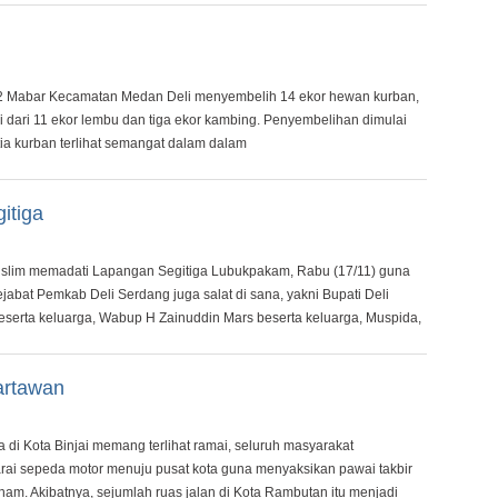
 Mabar Kecamatan Medan Deli menyembelih 14 ekor hewan kurban,
ri dari 11 ekor lembu dan tiga ekor kambing. Penyembelihan dimulai
tia kurban terlihat semangat dalam dalam
itiga
lim memadati Lapangan Segitiga Lubukpakam, Rabu (17/11) guna
jabat Pemkab Deli Serdang juga salat di sana, yakni Bupati Deli
serta keluarga, Wabup H Zainuddin Mars beserta keluarga, Muspida,
artawan
a di Kota Binjai memang terlihat ramai, seluruh masyarakat
i sepeda motor menuju pusat kota guna menyaksikan pawai takbir
aham. Akibatnya, sejumlah ruas jalan di Kota Rambutan itu menjadi