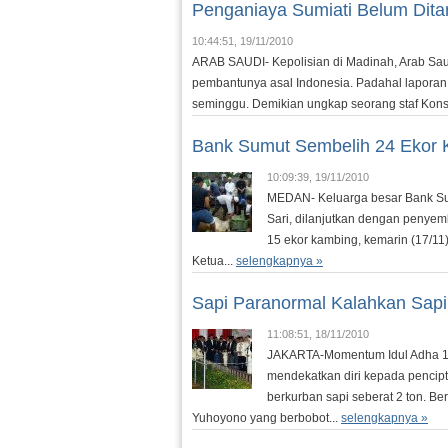
Penganiaya Sumiati Belum Dit
10:44:51, 19/11/2010
ARAB SAUDI- Kepolisian di Madinah, Arab Sau
pembantunya asal Indonesia. Padahal laporan at
seminggu. Demikian ungkap seorang staf Konsul
Bank Sumut Sembelih 24 Ekor 
10:09:39, 19/11/2010
MEDAN- Keluarga besar Bank Sumu
Sari, dilanjutkan dengan penyem
15 ekor kambing, kemarin (17/11).
Ketua...
selengkapnya »
Sapi Paranormal Kalahkan Sap
11:08:51, 18/11/2010
JAKARTA-Momentum Idul Adha 14
mendekatkan diri kepada pencipt
berkurban sapi seberat 2 ton. Be
Yuhoyono yang berbobot...
selengkapnya »