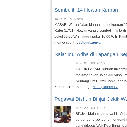
Sembelih 14 Hewan Kurban
10:47:05, 18/11/2010
MABAR- Warga Jalan Mangaan Lingkungan 12
Rabu (17/11). Hewan yang disembelih itu terdi
pukul 09.00 WIB hingga pukul 16.00 WIB. Pani
menyembelih...
selengkapnya »
Salat Idul Adha di Lapangan Seg
10:46:04, 18/11/2010
LUBUK PAKAM- Ribuan umat mus
melaksanakan salat Idul Adha. Pe
Serdang Drs H Amri Tambunan be
Kapolres Deli Serdang...
selengkapnya »
Pegawai Dishub Binjai Cekik W
10:44:20, 18/11/2010
BINJAI- Malam hari raya Idul Adh
berbondong-bondong mengendara
yang dilepas Wali Kota Binjai Id