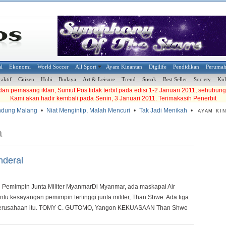
al
Ekonomi
World Soccer
All Sport
Ayam Kinantan
Digilife
Pendidikan
Peruma
raktif
Citizen
Hobi
Budaya
Art & Leisure
Trend
Sosok
Best Seller
Society
Kul
an pemasang iklan, Sumut Pos tidak terbit pada edisi 1-2 Januari 2011, sehubung
Kami akan hadir kembali pada Senin, 3 Januari 2011. Terimakasih Penerbit
g Malang
•
Niat Mengintip, Malah Mencuri
•
Tak Jadi Menikah
•
AYAM KINAN
a
nderal
ni Pemimpin Junta Militer MyanmarDi Myanmar, ada maskapai Air
tu kesayangan pemimpin tertinggi junta militer, Than Shwe. Ada tiga
di perusahaan itu. TOMY C. GUTOMO, Yangon KEKUASAAN Than Shwe