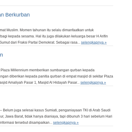
an Berkurban
umat Muslim. Momen tahunan itu selalu dimanfaatkan untuk
agi kepada sesama. Hal itu juga dilakukan keluarga besar H Arifin
mut dari Fraksi Partai Demokrat. Sebagai rasa...
selengkapnya »
an
h, Plaza Millennium memberikan sumbangan qurban kepada
ngan diberikan kepada panitia qurban di empat masjid di sekitar Plaza
sjid Amaliyah Pasar 1, Masjid Al Hidayah Pasar...
selengkapnya »
elum juga selesai kasus Sumiati, penganiayaan TKI di Arab Saudi
ur, Jawa Barat, tidak hanya dianiaya, tapi dibunuh 3 hari sebelum Hari
Informasi tersebut disampaikan...
selengkapnya »