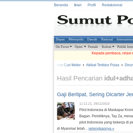
Beranda
Iklan
Profil
Redaksional
Depan
Metropolis
Daerah
Nasional
Internasion
On Focus
Opini
Female
Kolom
Publik Inte
Kepada pembaca, relasi d
•
•
Babak Belur Curi Motor
•
Akibat Tertidur Pulas
•
Dirundun
METROSIANA
Hasil Pencarian
idul+adh
Gaji Berlipat, Sering Dicarter Je
11:11:21, 29/11/2010
Pilot Indonesia di Maskapai Kro
Bagan. Pemiliknya, Tay Za, menan
pilot Indonesia yang bekerja 
di Myanmar telah...
selengkapnya »