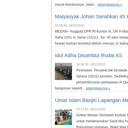
macat diantaranya, Jalan...
selengkapnya »
Maiyasyak Johan Serahkan 45
10:36:35, 18/11/2010
MEDAN– Anggota DPR RI Komisi XI, DR H Mai
Adha 1431 H, Senin (15/11). Ke- 45 ekor hewan
hewan kurban tersebut dikirim menuju 11 kabup
Idul Adha Disambut Rudal AS
10:26:35, 18/11/2010
Peshawar- Pesawat tak berawak A
Selasa (16/11) kemarin. Sedikit
persembunyian gerliyawan Al Qa
bangunan seperti...
selengkapnya »
Umat Islam Banjiri Lapangan M
10:17:53, 18/11/2010
Golkar Medan Sembelih Kurban
untuk melaksanakan Salat Idul A
Rahudman Harahap, Wakil Wali K