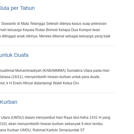
uta per Tahun
Siswanto di Mata Tetangga Setelah diterpa kasus suap pelesiran
umah keluarga Kepala Rutan Brimob Kelapa Dua Kompol Iwan
ditinggal anak istrinya. Mereka dikenal sebagai keluarga yang baik
ntuk Duafa
n-muallimat Muhammadiyah (KABAMMMA) Sumatera Utara pada Hari
 Selasa (16/11), menyembelih hewan kurban untuk para duafa.
Ir H Erwin Afrizal didampingi Wakil Ketua Drs
 Kurban
Utara (UMSU) dalam menyambut Hari Raya Idul Adha 1431 H yang
2010), akan menyembelih hewan kurban sebanyak 9 ekor lembu.
ksana Kurban UMSU, Rahmat Kartolo Simanjuntak ST