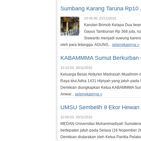
Sumbang Karang Taruna Rp10 J
10:49:30, 21/11/2010
Karutan Brimob Kelapa Dua Iwan 
Gayus Tambunan Rp 368 juta, r
Siswanto menjadi suwung karena 
oleh para tetangga. AGUNG...
selengkapnya »
KABAMMMA Sumut Berkurban u
10:10:54, 20/11/2010
Keluarga Besar Abituren Madrasah Muallimi
Raya Idul Adha 1431 Hijriyah yang jatuh pada
Demikian diungkapkan Ketua KABAMMMA Sumut, 
Anwar...
selengkapnya »
UMSU Sembelih 9 Ekor Hewan
10:09:03, 20/11/2010
MEDAN-Universitas Muhammadiyah Sumatera 
bertepatan jatuh pada Selasa (16 Nopember 
Demikian diutarakan oleh Ketua Panitia Pela