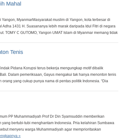
ih Mahal
i Yangon, MyanmarMasyarakat muslim di Yangon, kota terbesar di
 Adha 1431 H. Suasananya lebih marak daripada Idul Fitri di negara
rsebut. TOMY C GUTOMO, Yangon UMAT Islam di Myanmar memang tidak
ton Tenis
Tindak Pidana Korupsi terus bekerja mengungkap motif dibalik
ali. Dalam pemeriksaan, Gayus mengakui tak hanya menonton tenis
 orang yang cukup punya nama di pentas politik Indonesia. “Dia
 Umum PP Muhammadiyah Prof Dr Din Syamsuddin memberikan
m yang bertubi-tubi menghantam Indonesia. Pria kelahiran Sumbawa
ersebut menyeru warga Muhammadiyah agar memprioritaskan
engkapnya »