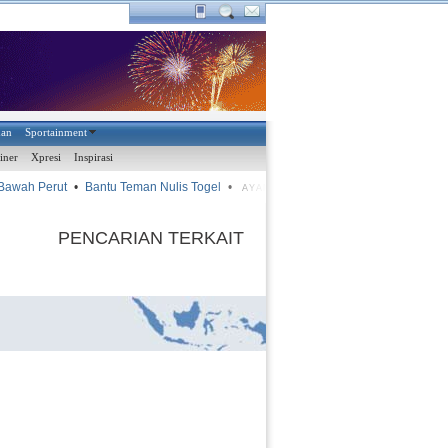
han
Sportainment
iner
Xpresi
Inspirasi
Bawah Perut
•
Bantu Teman Nulis Togel
•
•
CEO Bintang Meda
AYAM KINANTAN
PENCARIAN TERKAIT