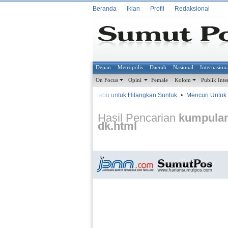
Beranda
Iklan
Profil
Redaksional
Depan
Metropolis
Daerah
Nasional
Internasion
On Focus
Opini
Female
Kolom
Publik Inte
•
•
Isap Sabu untuk Hilangkan Suntuk
•
Mencuri Untuk 
METROSIANA
Hasil Pencarian
kumpulan-
dk.html