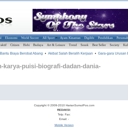
al
Ekonomi
World Soccer
All Sport
Ayam Kinantan
Digilife
Pendidikan
Peruma
raktif
Citizen
Hobi
Budaya
Art & Leisure
Trend
Sosok
Best Seller
Society
Kul
Bantu Biaya Berobat Abang
•
Akibat Salah Beralih Kerjaan
•
Gara-gara Urusan 
karya-puisi-biografi-dadan-dania-
Copyright © 2009-2010
HarianSumutPos.com
REDAKSI:
Telp: Fax:
Email: -
Mobile Version