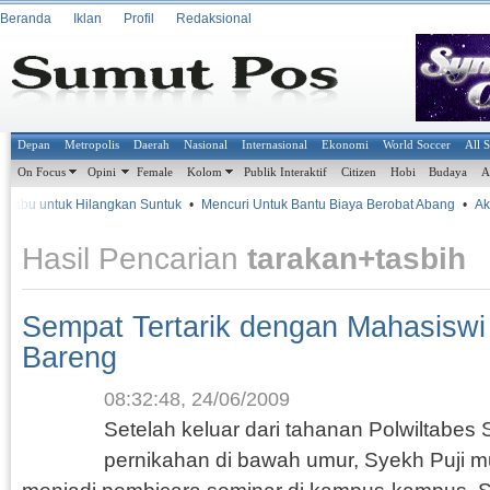
Beranda
Iklan
Profil
Redaksional
Depan
Metropolis
Daerah
Nasional
Internasional
Ekonomi
World Soccer
All 
On Focus
Opini
Female
Kolom
Publik Interaktif
Citizen
Hobi
Budaya
A
Sabu untuk Hilangkan Suntuk
•
Mencuri Untuk Bantu Biaya Berobat Abang
•
Akib
Hasil Pencarian
tarakan+tasbih
Sempat Tertarik dengan Mahasiswi
Bareng
08:32:48, 24/06/2009
Setelah keluar dari tahanan Polwiltabe
pernikahan di bawah umur, Syekh Puji mu