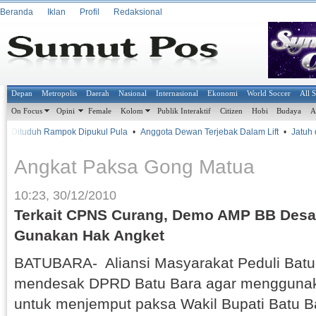
Beranda
Iklan
Profil
Redaksional
Depan
Metropolis
Daerah
Nasional
Internasional
Ekonomi
World Soccer
All 
On Focus
Opini
Female
Kolom
Publik Interaktif
Citizen
Hobi
Budaya
A
 Dituduh Rampok Dipukul Pula
•
Anggota Dewan Terjebak Dalam Lift
•
Jatuh da
Angkat Paksa Gong Matua
10:23, 30/12/2010
Terkait CPNS Curang, Demo AMP BB Desa
Gunakan Hak Angket
BATUBARA- Aliansi Masyarakat Peduli Bat
mendesak DPRD Batu Bara agar menggunak
untuk menjemput paksa Wakil Bupati Batu 