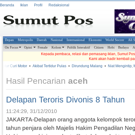
Beranda
Iklan
Profil
Redaksional
Depan
Metropolis
Daerah
Nasional
Internasional
Ekonomi
World Soccer
All 
On Focus
Opini
Female
Kolom
Publik Interaktif
Citizen
Hobi
Budaya
A
Kepada pembaca, relasi dan pemasang iklan, Sumut Pos t
Kami akan hadir kembali pa
 Curi Motor
•
Akibat Tertidur Pulas
•
Dirundung Malang
•
Niat Mengintip, Mala
Hasil Pencarian
aceh
Delapan Teroris Divonis 8 Tahun
11:24:29, 31/12/2010
JAKARTA-Delapan orang anggota kelompok tero
tahun penjara oleh Majelis Hakim Pengadilan Nege