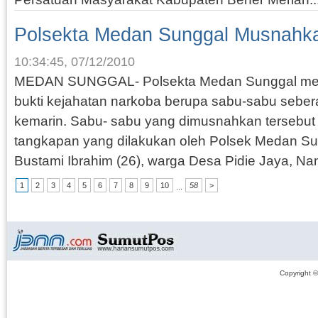
Polsekta Medan Sunggal Musnahk
10:34:45, 07/12/2010
MEDAN SUNGGAL- Polsekta Medan Sunggal me
bukti kejahatan narkoba berupa sabu-sabu sebera
kemarin. Sabu- sabu yang dimusnahkan tersebut
tangkapan yang dilakukan oleh Polsek Medan Su
Bustami Ibrahim (26), warga Desa Pidie Jaya, Na
1
2
3
4
5
6
7
8
9
10
58
>
...
Copyright 