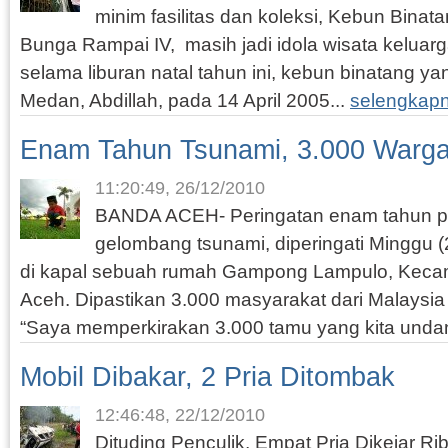
minim fasilitas dan koleksi, Kebun Bina
Bunga Rampai IV, masih jadi idola wisata keluar
selama liburan natal tahun ini, kebun binatang ya
Medan, Abdillah, pada 14 April 2005...
selengkap
Enam Tahun Tsunami, 3.000 Warg
11:20:49, 26/12/2010
BANDA ACEH- Peringatan enam tahun pe
gelombang tsunami, diperingati Minggu (
di kapal sebuah rumah Gampong Lampulo, Keca
Aceh. Dipastikan 3.000 masyarakat dari Malaysia
“Saya memperkirakan 3.000 tamu yang kita unda
Mobil Dibakar, 2 Pria Ditombak
12:46:48, 22/12/2010
Dituding Penculik, Empat Pria Dikejar 