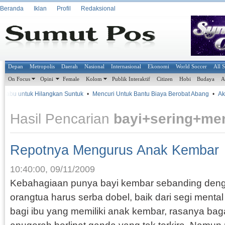
Beranda
Iklan
Profil
Redaksional
Depan
Metropolis
Daerah
Nasional
Internasional
Ekonomi
World Soccer
All 
On Focus
Opini
Female
Kolom
Publik Interaktif
Citizen
Hobi
Budaya
A
Sabu untuk Hilangkan Suntuk
•
Mencuri Untuk Bantu Biaya Berobat Abang
•
Akib
Hasil Pencarian
bayi+sering+me
Repotnya Mengurus Anak Kembar
10:40:00, 09/11/2009
Kebahagiaan punya bayi kembar sebanding deng
orangtua harus serba dobel, baik dari segi menta
bagi ibu yang memiliki anak kembar, rasanya b