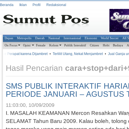
Beranda
Iklan
Profil
Redaksional
Depan
Metropolis
Daerah
Nasional
Internasional
Ekonomi
World Soccer
All 
On Focus
Opini
Female
Kolom
Publik Interaktif
Citizen
Hobi
Budaya
A
 ke Perapat karena Dijambret
•
Terlilit Utang, Nekat Menjambret
•
Jual Ganja untu
Hasil Pencarian
cara+stop+dari
SMS PUBLIK INTERAKTIF HARI
PERIODE JANUARI – AGUSTUS 
11:03:00, 10/09/2009
I. MASALAH KEAMANAN Mercon Resahkan War
SELAMAT Tahun Baru 2009. Kalau boleh, tolong 