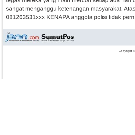
tegas mereka yang main mercon setiap ada hari 
sangat menganggu ketenangan masyarakat. Atasi
081263531xxx KENAPA anggota polisi tidak pern
Copyright 