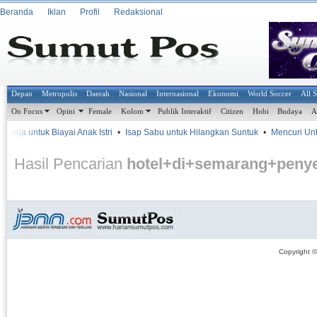
Beranda
Iklan
Profil
Redaksional
Depan
Metropolis
Daerah
Nasional
Internasional
Ekonomi
World Soccer
All 
On Focus
Opini
Female
Kolom
Publik Interaktif
Citizen
Hobi
Budaya
A
anja untuk Biayai Anak Istri
•
Isap Sabu untuk Hilangkan Suntuk
•
Mencuri Untu
Hasil Pencarian
hotel+di+semarang+peny
Copyright 