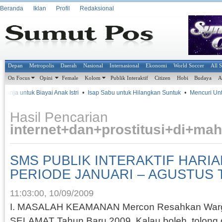
Beranda
Iklan
Profil
Redaksional
Depan
Metropolis
Daerah
Nasional
Internasional
Ekonomi
World Soccer
All 
On Focus
Opini
Female
Kolom
Publik Interaktif
Citizen
Hobi
Budaya
A
anja untuk Biayai Anak Istri
•
Isap Sabu untuk Hilangkan Suntuk
•
Mencuri Untu
Hasil Pencarian
internet+dan+prostitusi+di+m
SMS PUBLIK INTERAKTIF HARI
PERIODE JANUARI – AGUSTUS 
11:03:00, 10/09/2009
I. MASALAH KEAMANAN Mercon Resahkan War
SELAMAT Tahun Baru 2009. Kalau boleh, tolong 